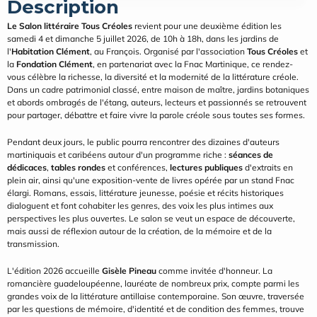
Description
Le Salon littéraire Tous Créoles
 revient pour une deuxième édition les 
samedi 4 et dimanche 5 juillet 2026, de 10h à 18h, dans les jardins de 
l'
Habitation Clément
, au François. Organisé par l'association 
Tous Créoles
 et 
la 
Fondation Clément
, en partenariat avec la Fnac Martinique, ce rendez-
vous célèbre la richesse, la diversité et la modernité de la littérature créole. 
Dans un cadre patrimonial classé, entre maison de maître, jardins botaniques 
et abords ombragés de l'étang, auteurs, lecteurs et passionnés se retrouvent 
pour partager, débattre et faire vivre la parole créole sous toutes ses formes.
Pendant deux jours, le public pourra rencontrer des dizaines d'auteurs 
martiniquais et caribéens autour d'un programme riche : 
séances de 
dédicaces
, 
tables rondes
 et conférences, 
lectures publiques
 d'extraits en 
plein air, ainsi qu'une exposition-vente de livres opérée par un stand Fnac 
élargi. Romans, essais, littérature jeunesse, poésie et récits historiques 
dialoguent et font cohabiter les genres, des voix les plus intimes aux 
perspectives les plus ouvertes. Le salon se veut un espace de découverte, 
mais aussi de réflexion autour de la création, de la mémoire et de la 
transmission.
L'édition 2026 accueille 
Gisèle Pineau
 comme invitée d'honneur. La 
romancière guadeloupéenne, lauréate de nombreux prix, compte parmi les 
grandes voix de la littérature antillaise contemporaine. Son œuvre, traversée 
par les questions de mémoire, d'identité et de condition des femmes, trouve 