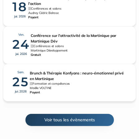
18
l’action
Conférences et salons
Audrey Cédric Belrose
jui. 2026
Payant
Ven.
Conférence sur l'attractivité de la Martinique par
24
Martinique Dév
Conférences et salons
Martinique Développement
jui. 2026
Gratuit
Sam.
Brunch & Thérapie Konfyans : neuro-émotionnel privé
25
en Martinique
Formation et compétences
Maëlle VOLTINE
jui. 2026
Payant
Voir tous les évènements