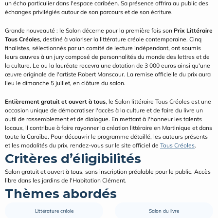
un écho particulier dans l'espace caribéen. Sa présence offrira au public des 
échanges privilégiés autour de son parcours et de son écriture.
Grande nouveauté : le Salon décerne pour la première fois son 
Prix Littéraire 
Tous Créoles
, destiné à valoriser la littérature créole contemporaine. Cinq 
finalistes, sélectionnés par un comité de lecture indépendant, ont soumis 
leurs œuvres à un jury composé de personnalités du monde des lettres et de 
la culture. Le ou la lauréate recevra une dotation de 3 000 euros ainsi qu'une 
œuvre originale de l'artiste Robert Manscour. La remise officielle du prix aura 
lieu le dimanche 5 juillet, en clôture du salon.
Entièrement gratuit et ouvert à tous
, le Salon littéraire Tous Créoles est une 
occasion unique de démocratiser l'accès à la culture et de faire du livre un 
outil de rassemblement et de dialogue. En mettant à l'honneur les talents 
locaux, il contribue à faire rayonner la création littéraire en Martinique et dans 
toute la Caraïbe. Pour découvrir le programme détaillé, les auteurs présents 
et les modalités du prix, rendez-vous sur le site officiel de 
Tous Créoles
.
Critères d’éligibilités
Salon gratuit et ouvert à tous, sans inscription préalable pour le public. Accès 
libre dans les jardins de l'Habitation Clément.
Thèmes abordés
Littérature créole
Salon du livre