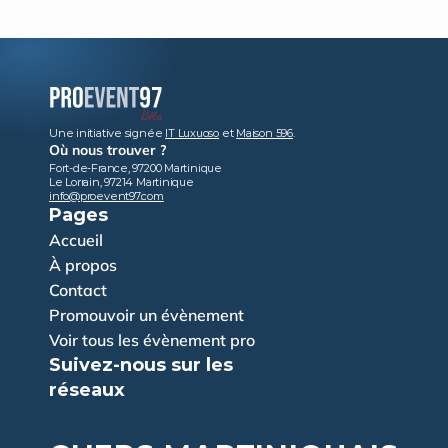
Une initiative signée 
IT Luxuoso
 et 
Maison 596
.
Où nous trouver ?
Fort-de-France, 97200 Martinique
Le Lorrain, 97214 Martinique
info@proevent97.com
Pages
Accueil
À propos
Contact
Promouvoir un évènement
Voir tous les évènement pro
Suivez-nous sur les 
réseaux