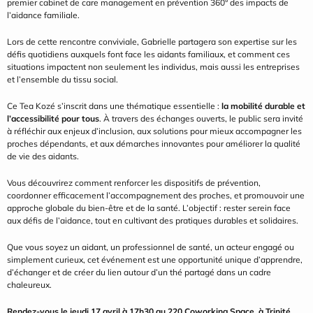
premier cabinet de care management en prévention 360° des impacts de 
l’aidance familiale.
Lors de cette rencontre conviviale, Gabrielle partagera son expertise sur les 
défis quotidiens auxquels font face les aidants familiaux, et comment ces 
situations impactent non seulement les individus, mais aussi les entreprises 
et l’ensemble du tissu social.
Ce Tea Kozé s’inscrit dans une thématique essentielle : 
la mobilité durable et 
l’accessibilité pour tous
. À travers des échanges ouverts, le public sera invité 
à réfléchir aux enjeux d’inclusion, aux solutions pour mieux accompagner les 
proches dépendants, et aux démarches innovantes pour améliorer la qualité 
de vie des aidants.
Vous découvrirez comment renforcer les dispositifs de prévention, 
coordonner efficacement l’accompagnement des proches, et promouvoir une 
approche globale du bien-être et de la santé. L’objectif : rester serein face 
aux défis de l’aidance, tout en cultivant des pratiques durables et solidaires.
Que vous soyez un aidant, un professionnel de santé, un acteur engagé ou 
simplement curieux, cet événement est une opportunité unique d’apprendre, 
d’échanger et de créer du lien autour d’un thé partagé dans un cadre 
chaleureux.
Rendez-vous le jeudi 17 avril à 17h30 au 220 Coworking Space, à Trinité.