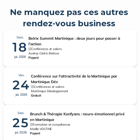
Ne manquez pas ces autres 
rendez-vous business 
Sam.
Belrix Summit Martinique : deux jours pour passer à
18
l’action
Conférences et salons
Audrey Cédric Belrose
jui. 2026
Payant
Ven.
Conférence sur l'attractivité de la Martinique par
24
Martinique Dév
Conférences et salons
Martinique Développement
jui. 2026
Gratuit
Sam.
Brunch & Thérapie Konfyans : neuro-émotionnel privé
25
en Martinique
Formation et compétences
Maëlle VOLTINE
jui. 2026
Payant