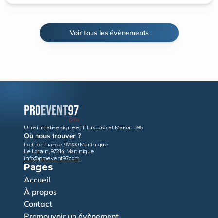
Voir tous les évènements
Une initiative signée 
IT Luxuoso
 et 
Maison 596
.
Où nous trouver ?
Fort-de-France, 97200 Martinique
Le Lorrain, 97214 Martinique
info@proevent97.com
Pages
Accueil
À propos
Contact
Promouvoir un évènement