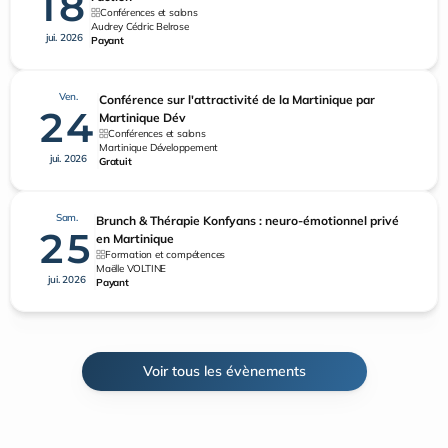
18
Conférences et salons
Audrey Cédric Belrose
jui. 2026
Payant
Ven.
Conférence sur l'attractivité de la Martinique par
24
Martinique Dév
Conférences et salons
Martinique Développement
jui. 2026
Gratuit
Sam.
Brunch & Thérapie Konfyans : neuro-émotionnel privé
25
en Martinique
Formation et compétences
Maëlle VOLTINE
jui. 2026
Payant
Voir tous les évènements