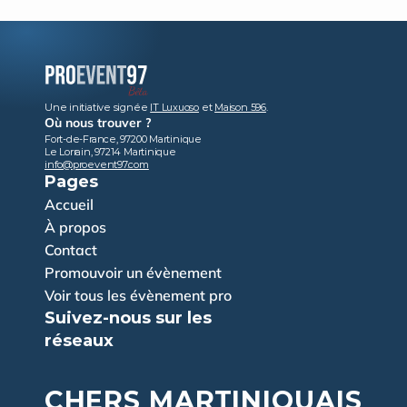
Une initiative signée 
IT Luxuoso
 et 
Maison 596
.
Où nous trouver ?
Fort-de-France, 97200 Martinique
Le Lorrain, 97214 Martinique
info@proevent97.com
Pages
Accueil
À propos
Contact
Promouvoir un évènement
Voir tous les évènement pro
Suivez-nous sur les 
réseaux
CHERS MARTINIQUAIS