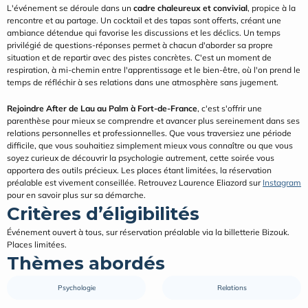
L'événement se déroule dans un 
cadre chaleureux et convivial
, propice à la 
rencontre et au partage. Un cocktail et des tapas sont offerts, créant une 
ambiance détendue qui favorise les discussions et les déclics. Un temps 
privilégié de questions-réponses permet à chacun d'aborder sa propre 
situation et de repartir avec des pistes concrètes. C'est un moment de 
respiration, à mi-chemin entre l'apprentissage et le bien-être, où l'on prend le 
temps de réfléchir à ses relations dans une atmosphère sans jugement.
Rejoindre After de Lau au Palm à Fort-de-France
, c'est s'offrir une 
parenthèse pour mieux se comprendre et avancer plus sereinement dans ses 
relations personnelles et professionnelles. Que vous traversiez une période 
difficile, que vous souhaitiez simplement mieux vous connaître ou que vous 
soyez curieux de découvrir la psychologie autrement, cette soirée vous 
apportera des outils précieux. Les places étant limitées, la réservation 
préalable est vivement conseillée. Retrouvez Laurence Eliazord sur 
Instagram
pour en savoir plus sur sa démarche.
Critères d’éligibilités
Événement ouvert à tous, sur réservation préalable via la billetterie Bizouk. 
Places limitées.
Thèmes abordés
Psychologie
Relations