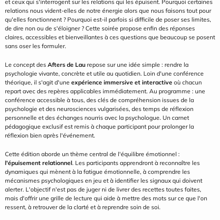
et ceux qui s'interrogent sur les relations qui les épuisent. Pourquoi certaines 
relations nous vident-elles de notre énergie alors que nous faisons tout pour 
qu'elles fonctionnent ? Pourquoi est-il parfois si difficile de poser ses limites, 
de dire non ou de s'éloigner ? Cette soirée propose enfin des réponses 
claires, accessibles et bienveillantes à ces questions que beaucoup se posent 
sans oser les formuler.
Le concept des 
Afters de Lau
 repose sur une idée simple : rendre la 
psychologie vivante, concrète et utile au quotidien. Loin d'une conférence 
théorique, il s'agit d'une 
expérience immersive et interactive
 où chacun 
repart avec des repères applicables immédiatement. Au programme : une 
conférence accessible à tous, des clés de compréhension issues de la 
psychologie et des neurosciences vulgarisées, des temps de réflexion 
personnelle et des échanges nourris avec la psychologue. Un carnet 
pédagogique exclusif est remis à chaque participant pour prolonger la 
réflexion bien après l'événement.
Cette édition aborde un thème central de l'équilibre émotionnel : 
l'épuisement relationnel
. Les participants apprendront à reconnaître les 
dynamiques qui mènent à la fatigue émotionnelle, à comprendre les 
mécanismes psychologiques en jeu et à identifier les signaux qui doivent 
alerter. L'objectif n'est pas de juger ni de livrer des recettes toutes faites, 
mais d'offrir une grille de lecture qui aide à mettre des mots sur ce que l'on 
ressent, à retrouver de la clarté et à reprendre soin de soi.