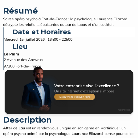
Résumé
Soirée apéro psycho à Fort-de-France : la psychologue Laurence Eliazord 
décrypte les relations épuisantes autour de tapas et d'un cocktail.
Date et Horaires
Mercredi 1er juillet 2026 : 18h00 - 22h00
Lieu
Le Palm
2 Avenue des Arawaks
97200
Fort-de-France
Votre entreprise vise l’excellence ?
Un site internet d’exception s’impose
Découvrir notre savoir-faire
#Sponsorisé
Description
After de Lau
 est un rendez-vous unique en son genre en Martinique : un 
apéro psycho animé par la psychologue 
Laurence Eliazord
, pensé pour celles 