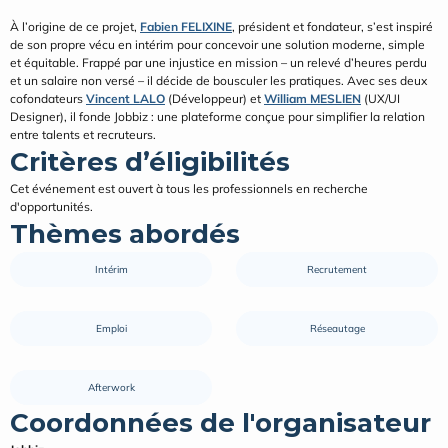
À l’origine de ce projet, 
Fabien FELIXINE
, président et fondateur, s’est inspiré 
de son propre vécu en intérim pour concevoir une solution moderne, simple 
et équitable. Frappé par une injustice en mission – un relevé d’heures perdu 
et un salaire non versé – il décide de bousculer les pratiques. Avec ses deux 
cofondateurs 
Vincent LALO
 (Développeur) et 
William MESLIEN
 (UX/UI 
Designer), il fonde Jobbiz : une plateforme conçue pour simplifier la relation 
entre talents et recruteurs.
Critères d’éligibilités
Cet événement est ouvert à tous les professionnels en recherche 
d'opportunités.
Thèmes abordés
Intérim
Recrutement
Emploi
Réseautage
Afterwork
Coordonnées de l'organisateur