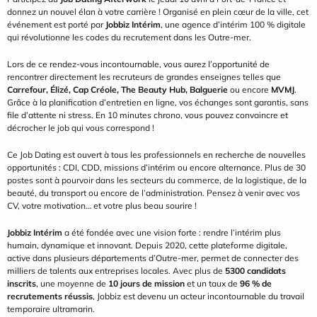
donnez un nouvel élan à votre carrière ! Organisé en plein cœur de la ville, cet 
événement est porté par 
Jobbiz Intérim
, une agence d’intérim 100 % digitale 
qui révolutionne les codes du recrutement dans les Outre-mer.
Lors de ce rendez-vous incontournable, vous aurez l’opportunité de 
rencontrer directement les recruteurs de grandes enseignes telles que 
Carrefour, Élizé, Cap Créole, The Beauty Hub, Balguerie
 ou encore 
MVMJ
. 
Grâce à la planification d’entretien en ligne, vos échanges sont garantis, sans 
file d’attente ni stress. En 10 minutes chrono, vous pouvez convaincre et 
décrocher le job qui vous correspond !
Ce Job Dating est ouvert à tous les professionnels en recherche de nouvelles 
opportunités : CDI, CDD, missions d’intérim ou encore alternance. Plus de 30 
postes sont à pourvoir dans les secteurs du commerce, de la logistique, de la 
beauté, du transport ou encore de l’administration. Pensez à venir avec vos 
CV, votre motivation… et votre plus beau sourire !
Jobbiz Intérim
 a été fondée avec une vision forte : rendre l’intérim plus 
humain, dynamique et innovant. Depuis 2020, cette plateforme digitale, 
active dans plusieurs départements d’Outre-mer, permet de connecter des 
milliers de talents aux entreprises locales. Avec plus de 
5300 candidats 
inscrits
, une moyenne de 
10 jours de mission
 et un taux de 
96 % de 
recrutements réussis
, Jobbiz est devenu un acteur incontournable du travail 
temporaire ultramarin.