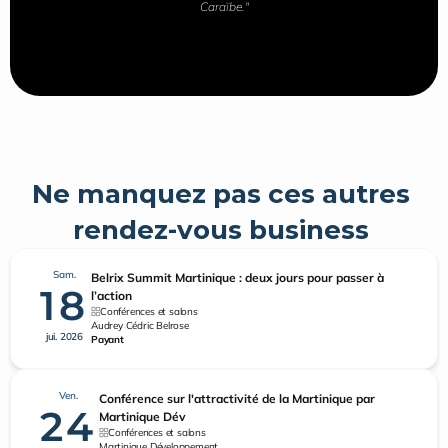
Caraïbe."
Ne manquez pas ces autres 
rendez-vous business 
Sam.
Belrix Summit Martinique : deux jours pour passer à
18
l’action
Conférences et salons
Audrey Cédric Belrose
jui. 2026
Payant
Ven.
Conférence sur l'attractivité de la Martinique par
24
Martinique Dév
Conférences et salons
Martinique Développement