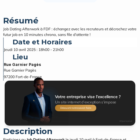
Résumé
Job Dating Afterwork à FDF : échangez avec les recruteurs et décrochez votre 
futur job en 10 minutes chrono, sans file d'attente !
Date et Horaires
Jeudi 10 avril 2025 : 18h00 - 21h00
Lieu
Rue Garnier Pagès
Rue Garnier Pagès
97200
Fort-de-France
Votre entreprise vise l’excellence ?
Un site internet d’exception s’impose
Découvrir notre savoir-faire
#Sponsorisé
Description
Participez au 
Job Dating Afterwork
 le jeudi 10 avril à Fort-de-France et 