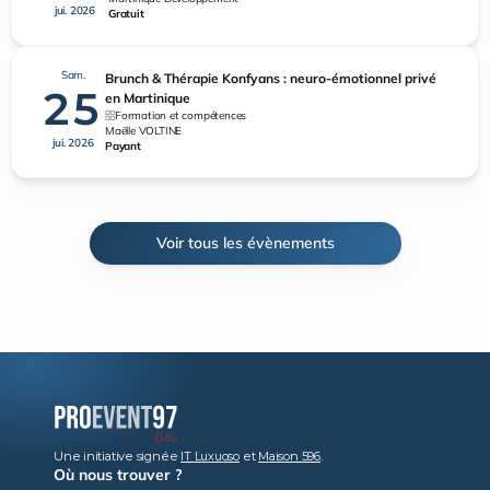
jui. 2026
Gratuit
Sam.
Brunch & Thérapie Konfyans : neuro-émotionnel privé
25
en Martinique
Formation et compétences
Maëlle VOLTINE
jui. 2026
Payant
Voir tous les évènements
Une initiative signée 
IT Luxuoso
 et 
Maison 596
.
Où nous trouver ?