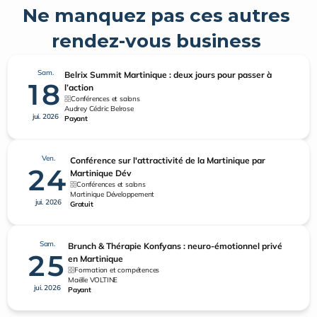
Ne manquez pas ces autres 
rendez-vous business 
Sam.
Belrix Summit Martinique : deux jours pour passer à
18
l’action
Conférences et salons
Audrey Cédric Belrose
jui. 2026
Payant
Ven.
Conférence sur l'attractivité de la Martinique par
24
Martinique Dév
Conférences et salons
Martinique Développement
jui. 2026
Gratuit
Sam.
Brunch & Thérapie Konfyans : neuro-émotionnel privé
25
en Martinique
Formation et compétences
Maëlle VOLTINE
jui. 2026
Payant