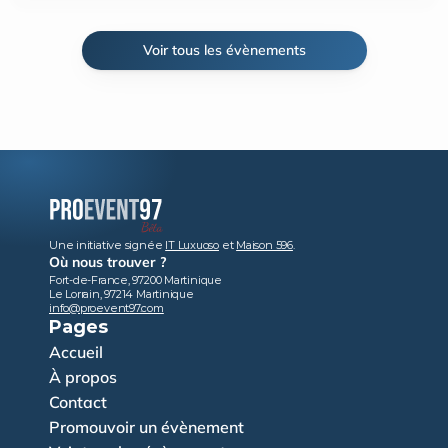
Voir tous les évènements
Une initiative signée 
IT Luxuoso
 et 
Maison 596
.
Où nous trouver ?
Fort-de-France, 97200 Martinique
Le Lorrain, 97214 Martinique
info@proevent97.com
Pages
Accueil
À propos
Contact
Promouvoir un évènement