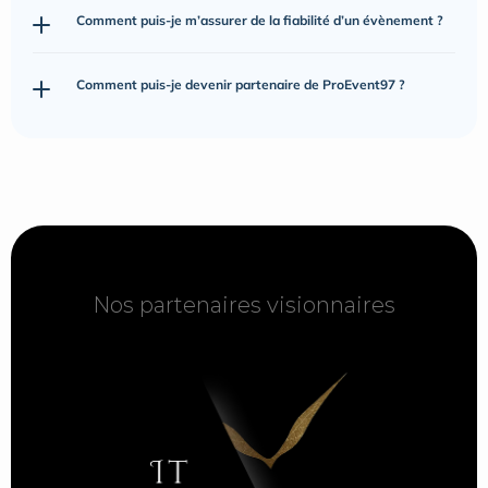
Comment puis-je m’assurer de la fiabilité d’un évènement ?
Comment puis-je devenir partenaire de ProEvent97 ?
Nos partenaires visionnaires
Nos partenaires visionnaires