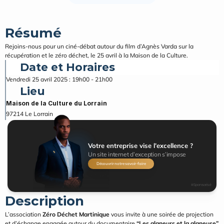
Résumé
Rejoins-nous pour un ciné-débat autour du film d’Agnès Varda sur la 
récupération et le zéro déchet, le 25 avril à la Maison de la Culture.
Date et Horaires
Vendredi 25 avril 2025 : 19h00 - 21h00
Lieu
Maison de la Culture du Lorrain
97214
Le Lorrain
Votre entreprise vise l’excellence ?
Un site internet d’exception s’impose
Découvrir notre savoir-faire
#Sponsorisé
Description
L’association 
Zéro Déchet Martinique
 vous invite à une soirée de projection 
et d’échange engagée autour du documentaire 
“Les glaneurs et la glaneuse”