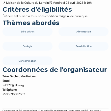
📍 Maison de la Culture du Lorrain 🗓️ Vendredi 25 avril 2025 à 19h
Critères d’éligibilités
Événement ouvert à tous, sans condition d’âge ni de prérequis.
Thèmes abordés
Zéro déchet
Alimentation
Écologie
Sensibilisation
Consommation
Coordonnées de l'organisateur
Zéro Déchet Martinique
Email
zd.972@lilo.org
Téléphone
+596696687662
Ce contenu a été optimisé par IA et validé humainement. Vous avez repéré une erreur ? 