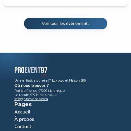
Voir tous les évènements
Une initiative signée 
IT Luxuoso
 et 
Maison 596
.
Où nous trouver ?
Fort-de-France, 97200 Martinique
Le Lorrain, 97214 Martinique
info@proevent97.com
Pages
Accueil
À propos
Contact