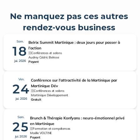
Ne manquez pas ces autres 
rendez-vous business 
Sam.
Belrix Summit Martinique : deux jours pour passer à
18
l’action
Conférences et salons
Audrey Cédric Belrose
jui. 2026
Payant
Ven.
Conférence sur l'attractivité de la Martinique par
24
Martinique Dév
Conférences et salons
Martinique Développement
jui. 2026
Gratuit
Sam.
Brunch & Thérapie Konfyans : neuro-émotionnel privé
25
en Martinique
Formation et compétences
Maëlle VOLTINE
jui. 2026
Payant