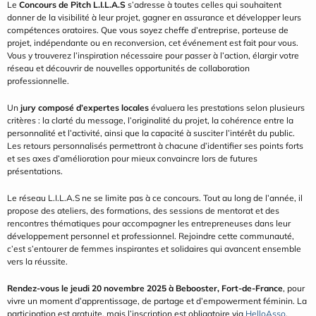
Le 
Concours de Pitch L.I.L.A.S
 s’adresse à toutes celles qui souhaitent 
donner de la visibilité à leur projet, gagner en assurance et développer leurs 
compétences oratoires. Que vous soyez cheffe d’entreprise, porteuse de 
projet, indépendante ou en reconversion, cet événement est fait pour vous. 
Vous y trouverez l’inspiration nécessaire pour passer à l’action, élargir votre 
réseau et découvrir de nouvelles opportunités de collaboration 
professionnelle.
Un 
jury composé d’expertes locales
 évaluera les prestations selon plusieurs 
critères : la clarté du message, l’originalité du projet, la cohérence entre la 
personnalité et l’activité, ainsi que la capacité à susciter l’intérêt du public. 
Les retours personnalisés permettront à chacune d’identifier ses points forts 
et ses axes d’amélioration pour mieux convaincre lors de futures 
présentations.
Le réseau L.I.L.A.S ne se limite pas à ce concours. Tout au long de l’année, il 
propose des ateliers, des formations, des sessions de mentorat et des 
rencontres thématiques pour accompagner les entrepreneuses dans leur 
développement personnel et professionnel. Rejoindre cette communauté, 
c’est s’entourer de femmes inspirantes et solidaires qui avancent ensemble 
vers la réussite.
Rendez-vous le jeudi 20 novembre 2025 à Bebooster, Fort-de-France
, pour 
vivre un moment d’apprentissage, de partage et d’empowerment féminin. La 
participation est gratuite, mais l’inscription est obligatoire via 
HelloAsso
. 