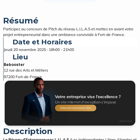
Résumé
Participez au concours de Pitch du réseau L.I.L.A.S et mettez en avant votre 
projet entrepreneurial dans une ambiance conviviale à Fort-de-France.
Date et Horaires
Jeudi 20 novembre 2025 : 18h00 - 21h00
Lieu
Bebooster
97200
Fort-de-France 
Votre entreprise vise l’excellence ?
Un site internet d’exception s’impose
Découvrir notre savoir-faire
#Sponsorisé
Description
Le Réseau d’Entrepreneuses L.I.L.A.S
 (Les Indépendantes Libres Alignées et 