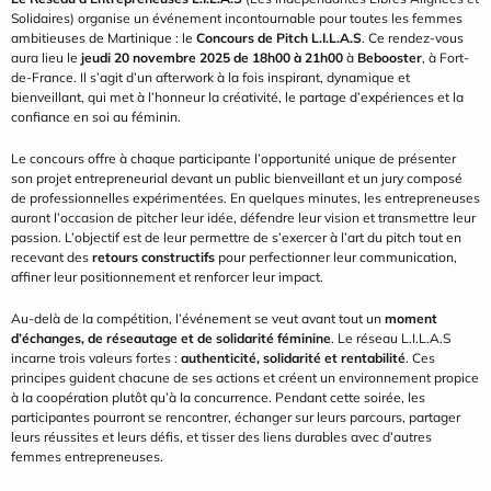
Solidaires) organise un événement incontournable pour toutes les femmes 
ambitieuses de Martinique : le 
Concours de Pitch L.I.L.A.S
. Ce rendez-vous 
aura lieu le 
jeudi 20 novembre 2025 de 18h00 à 21h00
 à 
Bebooster
, à Fort-
de-France. Il s’agit d’un afterwork à la fois inspirant, dynamique et 
bienveillant, qui met à l’honneur la créativité, le partage d’expériences et la 
confiance en soi au féminin.
Le concours offre à chaque participante l’opportunité unique de présenter 
son projet entrepreneurial devant un public bienveillant et un jury composé 
de professionnelles expérimentées. En quelques minutes, les entrepreneuses 
auront l’occasion de pitcher leur idée, défendre leur vision et transmettre leur 
passion. L’objectif est de leur permettre de s’exercer à l’art du pitch tout en 
recevant des 
retours constructifs
 pour perfectionner leur communication, 
affiner leur positionnement et renforcer leur impact.
Au-delà de la compétition, l’événement se veut avant tout un 
moment 
d’échanges, de réseautage et de solidarité féminine
. Le réseau L.I.L.A.S 
incarne trois valeurs fortes : 
authenticité, solidarité et rentabilité
. Ces 
principes guident chacune de ses actions et créent un environnement propice 
à la coopération plutôt qu’à la concurrence. Pendant cette soirée, les 
participantes pourront se rencontrer, échanger sur leurs parcours, partager 
leurs réussites et leurs défis, et tisser des liens durables avec d’autres 
femmes entrepreneuses.