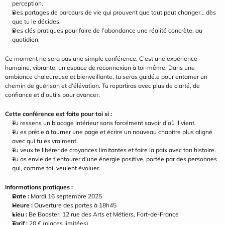
perception.
Des partages de parcours de vie qui prouvent que tout peut changer… dès 
que tu le décides.
Des clés pratiques pour faire de l’abondance une réalité concrète, au 
quotidien.
Ce moment ne sera pas une simple conférence. C’est une expérience 
humaine, vibrante, un espace de reconnexion à toi-même. Dans une 
ambiance chaleureuse et bienveillante, tu seras guidé.e pour entamer un 
chemin de guérison et d’élévation. Tu repartiras avec plus de clarté, de 
confiance et d’outils pour avancer.
Cette conférence est faite pour toi si :
Tu ressens un blocage intérieur sans forcément savoir d’où il vient.
Tu es prêt.e à tourner une page et écrire un nouveau chapitre plus aligné 
avec qui tu es vraiment.
Tu veux te libérer de croyances limitantes et faire la paix avec ton histoire.
Tu as envie de t’entourer d’une énergie positive, portée par des personnes 
qui, comme toi, veulent évoluer.
Informations pratiques :
Date :
 Mardi 16 septembre 2025
Heure :
 Ouverture des portes à 18h45
Lieu :
 Be Booster, 12 rue des Arts et Métiers, Fort-de-France
Tarif :
 20 € (places limitées)