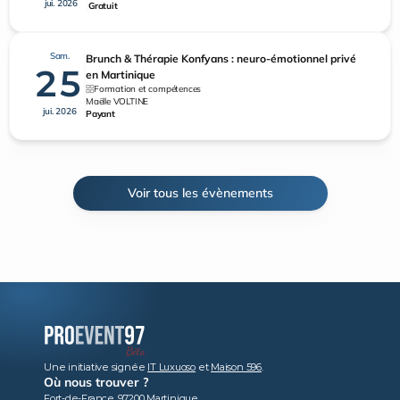
jui. 2026
Gratuit
Sam.
Brunch & Thérapie Konfyans : neuro-émotionnel privé
25
en Martinique
Formation et compétences
Maëlle VOLTINE
jui. 2026
Payant
Voir tous les évènements
Une initiative signée 
IT Luxuoso
 et 
Maison 596
.
Où nous trouver ?
Fort-de-France, 97200 Martinique