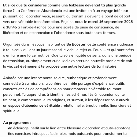
Et si ce que tu considères comme une faiblesse devenait ta plus grande 
force ?
 La Conférence 
Abundancia
 est une invitation à un voyage intérieur 
puissant, où l’abandon vécu, ressenti ou transmis devient le point de départ 
vers une véritable transformation. Rejoins-nous le 
mardi 16 septembre 2025 
à 18h45
 à Fort-de-France pour une soirée de prise de conscience, de 
libération et de reconnexion à l’abondance sous toutes ses formes.
Organisée dans l’espace inspirant de 
Be Booster
, cette conférence s’adresse 
à tous ceux qui ont un jour ressenti le vide, le rejet ou l’oubli… et qui sont prêts 
à en faire une force motrice. Que tu sois en quête de sens, dans une période 
de transition, ou simplement curieux d’explorer une nouvelle manière de voir 
la vie, 
cet événement te propose une autre lecture de ton histoire
.
Animée par une intervenante solaire, authentique et profondément 
connectée à sa mission, la conférence mêle partage d’expérience, outils 
concrets et clés de compréhension pour amorcer un véritable tournant 
personnel. Tu apprendras à identifier les schémas liés à l’abandon qui te 
freinent, à comprendre leurs origines, et surtout, à les dépasser pour 
ouvrir 
un espace d’abondance véritable
 : relationnelle, émotionnelle, financière et 
spirituelle.
Au programme :
Un éclairage inédit sur le lien entre blessure d’abandon et auto-sabotage.
Des exercices introspectifs simples mais puissants pour transformer ta 