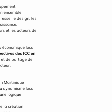
oppement 
 un ensemble 
esse, le design, les 
oissance, 
rs et les acteurs de 
 économique local, 
ectives des ICC en 
e et de partage de 
cteur.
 en Martinique
 au dynamisme local
une logique 
e la création