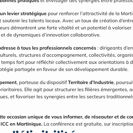
 bonnes pratiques
 et envisager des synergies entre professi
un levier stratégique
 pour renforcer l’attractivité de la Marti
t soutenir les talents locaux. Avec un taux de création d’entre
eurs démontrent une forte vitalité et un potentiel à valoriser
 et de dynamiques d’innovation collaborative.
adresse à tous les professionnels concernés
 : dirigeants d’en
culturels, structures d’accompagnement, collectivités, organis
n temps fort pour réfléchir collectivement aux orientations à do
tratégie partagée en faveur de son développement durable.
ppement
, porteuse du dispositif 
Territoire d’Industrie
, poursui
prioritaires. Elle agit pour structurer les filières émergentes,
s, et favoriser les synergies entre les secteurs traditionnels 
e occasion unique de vous informer, de réseauter et de con
ICC en Martinique.
 La conférence est gratuite, sur inscripti