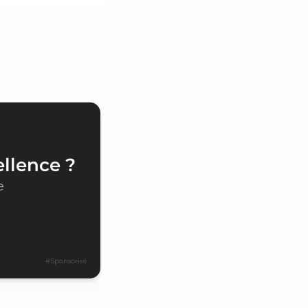
ellence ?
e
#Sponsorisé