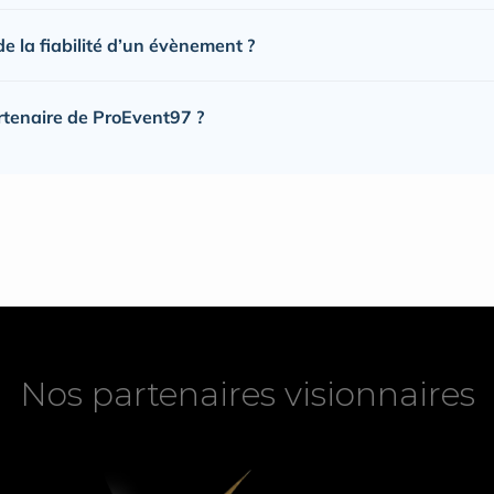
 la fiabilité d’un évènement ?
rtenaire de ProEvent97 ?
Nos partenaires visionnaires
Nos partenaires visionnaires