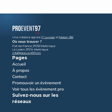
Une initiative signée 
IT Luxuoso
 et 
Maison 596
.
Où nous trouver ?
Fort-de-France, 97200 Martinique
Le Lorrain, 97214 Martinique
info@proevent97.com
Pages
Accueil
À propos
Contact
Promouvoir un évènement
Voir tous les évènement pro
Suivez-nous sur les 
réseaux