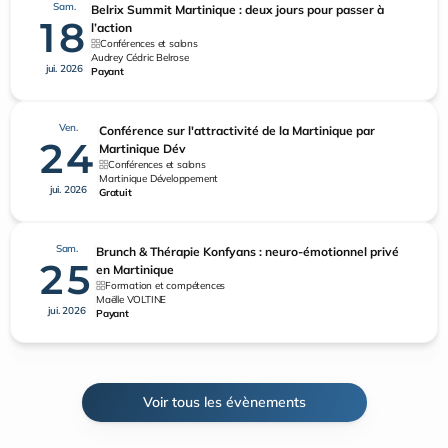
Sam.
Belrix Summit Martinique : deux jours pour passer à
18
l’action
Conférences et salons
Audrey Cédric Belrose
jui. 2026
Payant
Ven.
Conférence sur l'attractivité de la Martinique par
24
Martinique Dév
Conférences et salons
Martinique Développement
jui. 2026
Gratuit
Sam.
Brunch & Thérapie Konfyans : neuro-émotionnel privé
25
en Martinique
Formation et compétences
Maëlle VOLTINE
jui. 2026
Payant
Voir tous les évènements