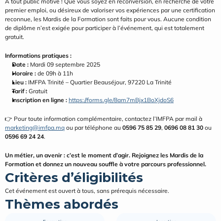
À tout public motivé ! Que vous soyez en reconversion, en recherche de votre 
premier emploi, ou désireux de valoriser vos expériences par une certification 
reconnue, les Mardis de la Formation sont faits pour vous. Aucune condition 
de diplôme n’est exigée pour participer à l’événement, qui est totalement 
gratuit.
Informations pratiques :
Date :
 Mardi 09 septembre 2025
Horaire :
 de 09h à 11h
Lieu :
 IMFPA Trinité – Quartier Beauséjour, 97220 La Trinité
Tarif :
 Gratuit
Inscription en ligne :
https://forms.gle/8am7mBjx1BoXjdoS6
👉 Pour toute information complémentaire, contactez l’IMFPA par mail à 
marketing@imfpa.mq
 ou par téléphone au 
0596 75 85 29
, 
0696 08 81 30
 ou 
0596 69 24 24
.
Un métier, un avenir : c’est le moment d’agir. Rejoignez les Mardis de la 
Formation et donnez un nouveau souffle à votre parcours professionnel.
Critères d’éligibilités
Cet événement est ouvert à tous, sans prérequis nécessaire.
Thèmes abordés