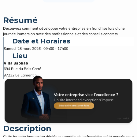
Résumé
Découvrez comment développer votre entreprise en franchise lors d’une 
journée immersion avec des professionnels et des conseils concrets.
Date et Horaires
Samedi 28 mars 2026 : 09h00 - 17h00
Lieu
Villa Baobab
694 Rue du Bois Carré
97232
Le Lamentin
Votre entreprise vise l’excellence ?
Un site internet d’exception s’impose
Découvrir notre savoir-faire
#Sponsorisé
Description
Cette journée immersion dédiée au modèle de la 
franchise
 a été pensée pour 