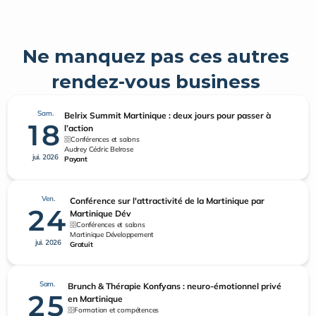
Ne manquez pas ces autres 
rendez-vous business 
Sam.
Belrix Summit Martinique : deux jours pour passer à
18
l’action
Conférences et salons
Audrey Cédric Belrose
jui. 2026
Payant
Ven.
Conférence sur l'attractivité de la Martinique par
24
Martinique Dév
Conférences et salons
Martinique Développement
jui. 2026
Gratuit
Sam.
Brunch & Thérapie Konfyans : neuro-émotionnel privé
25
en Martinique
Formation et compétences