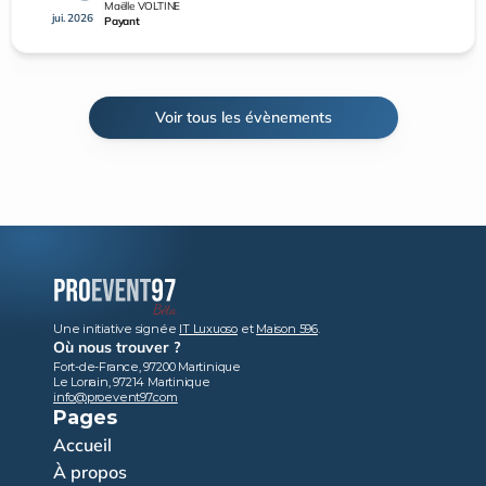
Maëlle VOLTINE
jui. 2026
Payant
Voir tous les évènements
Une initiative signée 
IT Luxuoso
 et 
Maison 596
.
Où nous trouver ?
Fort-de-France, 97200 Martinique
Le Lorrain, 97214 Martinique
info@proevent97.com
Pages
Accueil
À propos