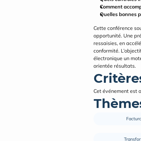
Comment accompa
Quelles bonnes p
Cette conférence sou
opportunité. Une pré
ressaisies, en accélé
conformité. L’objecti
électronique un mote
orientée résultats.
Critères
Cet événement est ou
Thèmes
Factura
Transfo