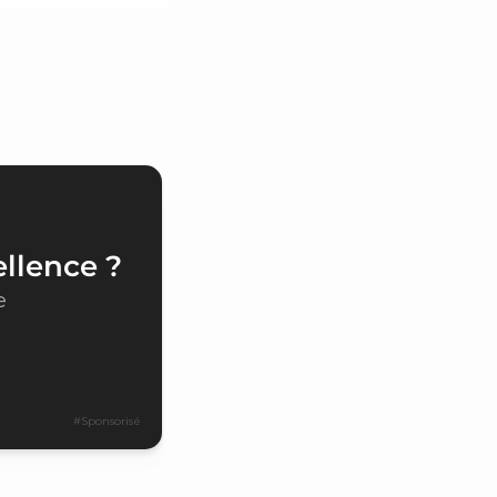
ellence ?
e
#Sponsorisé