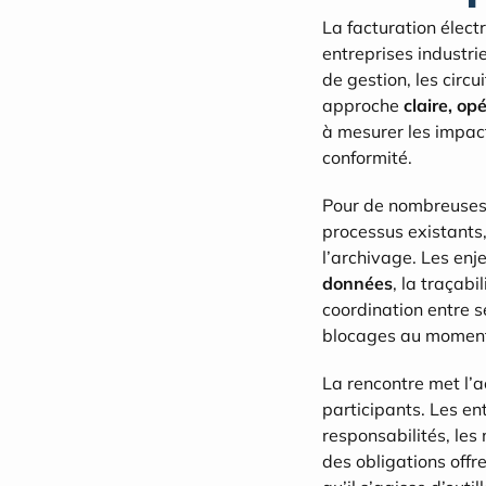
La facturation élec
entreprises industrie
de gestion, les circu
approche 
claire, op
à mesurer les impact
conformité.
Pour de nombreuses s
processus existants, 
l’archivage. Les enj
données
, la traçabi
coordination entre se
blocages au moment 
La rencontre met l’ac
participants. Les ent
responsabilités, les
des obligations offre