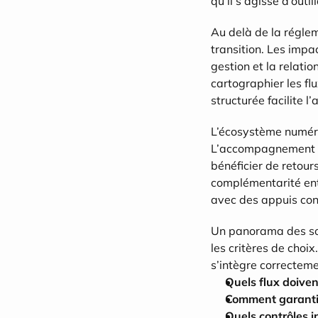
qu’il s’agisse d’out
Au delà de la réglem
transition. Les impac
gestion et la relation
cartographier les flu
structurée facilite l
L’écosystème numéri
L’accompagnement d
bénéficier de retour
complémentarité entr
avec des appuis conc
Un panorama des solu
les critères de choix
s’intègre correcteme
Quels flux doiven
Comment garantir
Quels contrôles i