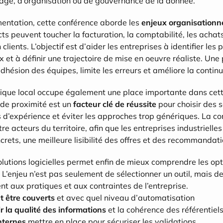
illage, d’organisation ou de gouvernance de la donnée.
entation, cette conférence aborde les 
enjeux organisationn
ts peuvent toucher la facturation, la comptabilité, les achats,
 clients. L’objectif est d’aider les entreprises à identifier les p
x et à définir une trajectoire de mise en oeuvre réaliste. Une
’adhésion des équipes, limite les erreurs et améliore la continui
que local occupe également une place importante dans cett
e proximité est un 
facteur clé de réussite
 pour choisir des 
s d’expérience et éviter les approches trop génériques. La con
e acteurs du territoire, afin que les entreprises industrielle
rets, une meilleure lisibilité des offres et des recommanda
tions logicielles permet enfin de mieux comprendre les opti
. L’enjeu n’est pas seulement de sélectionner un outil, mais de 
nt aux pratiques et aux contraintes de l’entreprise.
t être couverts
 et avec quel niveau d’automatisation
 la qualité des informations
 et la cohérence des référentiel
nternes
 mettre en place pour sécuriser les validations