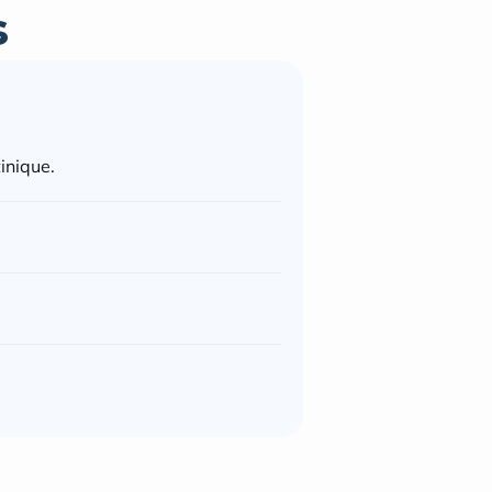
s
inique.