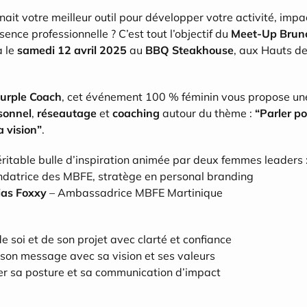
enait votre meilleur outil pour développer votre activité, impa
sence professionnelle ? C’est tout l’objectif du 
Meet-Up Brun
 le 
samedi 12 avril 2025
 au 
BBQ Steakhouse
, aux Hauts de 
Purple Coach
sonnel
, 
réseautage
 et 
coaching
 autour du thème : 
“Parler po
a vision”
.
ritable bulle d’inspiration animée par deux femmes leaders 
ndatrice des MBFE, stratège en personal branding
ias Foxxy
 – Ambassadrice MBFE Martinique
 soi et de son projet avec clarté et confiance
son message avec sa vision et ses valeurs
r sa posture et sa communication d’impact