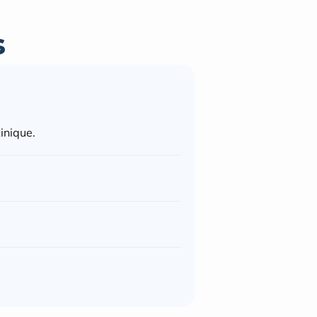
s
inique.