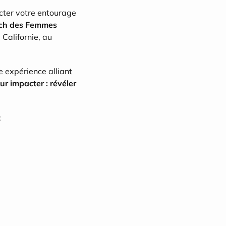
cter votre entourage 
ch des Femmes 
Californie, au 
, cet événement 100 % féminin vous propose une expérience alliant 
ur impacter : révéler 
: