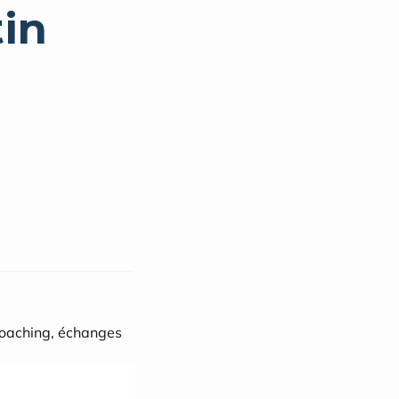
in
oaching, échanges 