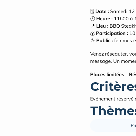
🗓️ 
Date :
 Samedi 12 
🕚 
Heure :
 11h00 à
📍 
Lieu :
 BBQ Steakh
💰 
Participation :
 10
🎯 
Public :
 femmes e
Venez réseauter, vou
message. Un moment 
Places limitées – Ré
Critères
Événement réservé a
Thèmes
Pr