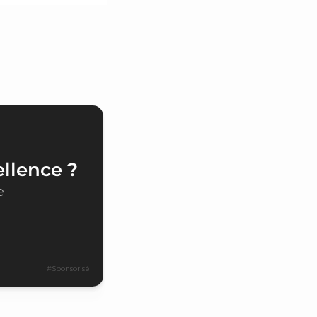
ellence ?
e
#Sponsorisé