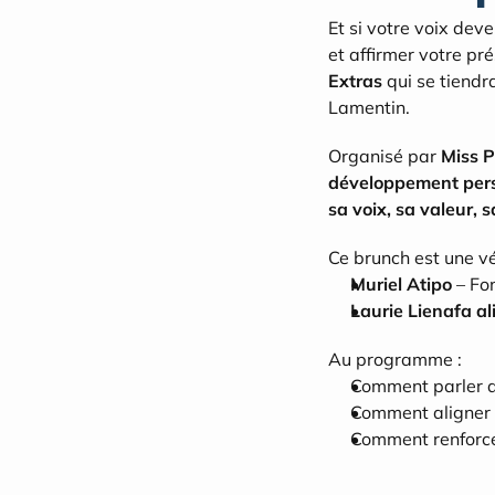
Et si votre voix dev
et affirmer votre pré
Extras
 qui se tiendra
Lamentin.
Organisé par 
Miss 
développement per
sa voix, sa valeur, s
Ce brunch est une vé
Muriel Atipo
 – Fo
Laurie Lienafa al
Au programme :
Comment parler de
Comment aligner 
Comment renforce