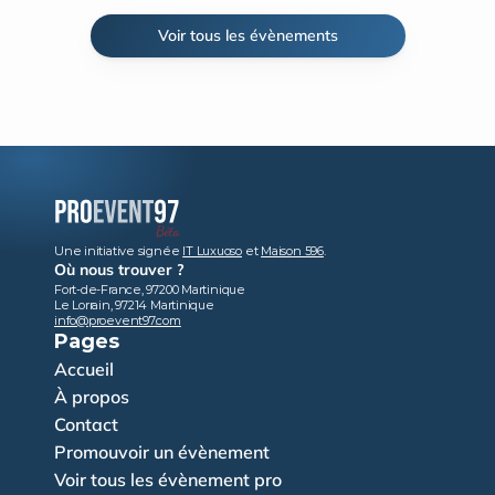
Voir tous les évènements
Une initiative signée 
IT Luxuoso
 et 
Maison 596
.
Où nous trouver ?
Fort-de-France, 97200 Martinique
Le Lorrain, 97214 Martinique
info@proevent97.com
Pages
Accueil
À propos
Contact
Promouvoir un évènement
Voir tous les évènement pro