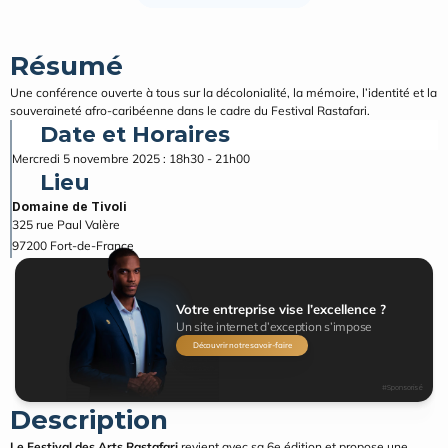
Résumé
Une conférence ouverte à tous sur la décolonialité, la mémoire, l’identité et la 
souveraineté afro-caribéenne dans le cadre du Festival Rastafari.
Date et Horaires
Mercredi 5 novembre 2025 : 18h30 - 21h00
Lieu
Domaine de Tivoli
325 rue Paul Valère
97200
Fort-de-France
Votre entreprise vise l’excellence ?
Un site internet d’exception s’impose
Découvrir notre savoir-faire
#Sponsorisé
Description
Le Festival des Arts Rastafari
 revient avec sa 6e édition et propose une 