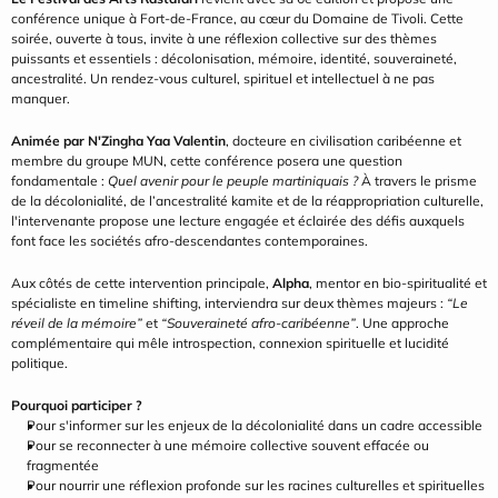
conférence unique à Fort-de-France, au cœur du Domaine de Tivoli. Cette 
soirée, ouverte à tous, invite à une réflexion collective sur des thèmes 
puissants et essentiels : décolonisation, mémoire, identité, souveraineté, 
ancestralité. Un rendez-vous culturel, spirituel et intellectuel à ne pas 
manquer.
Animée par N'Zingha Yaa Valentin
, docteure en civilisation caribéenne et 
membre du groupe MUN, cette conférence posera une question 
fondamentale : 
Quel avenir pour le peuple martiniquais ?
 À travers le prisme 
de la décolonialité, de l’ancestralité kamite et de la réappropriation culturelle, 
l'intervenante propose une lecture engagée et éclairée des défis auxquels 
font face les sociétés afro-descendantes contemporaines.
Aux côtés de cette intervention principale, 
Alpha
, mentor en bio-spiritualité et 
spécialiste en timeline shifting, interviendra sur deux thèmes majeurs : 
“Le 
réveil de la mémoire”
 et 
“Souveraineté afro-caribéenne”
. Une approche 
complémentaire qui mêle introspection, connexion spirituelle et lucidité 
politique.
Pourquoi participer ?
Pour s'informer sur les enjeux de la décolonialité dans un cadre accessible
Pour se reconnecter à une mémoire collective souvent effacée ou 
fragmentée
Pour nourrir une réflexion profonde sur les racines culturelles et spirituelles 