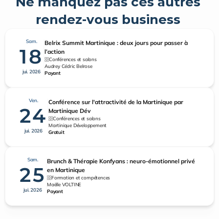
Ne manquez pas ces autres 
rendez-vous business 
Sam.
Belrix Summit Martinique : deux jours pour passer à
18
l’action
Conférences et salons
Audrey Cédric Belrose
jui. 2026
Payant
Ven.
Conférence sur l'attractivité de la Martinique par
24
Martinique Dév
Conférences et salons
Martinique Développement
jui. 2026
Gratuit
Sam.
Brunch & Thérapie Konfyans : neuro-émotionnel privé
25
en Martinique
Formation et compétences
Maëlle VOLTINE
jui. 2026
Payant