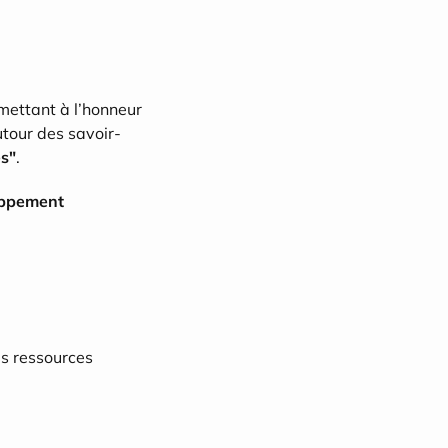
ettant à l’honneur 
utour des savoir-
es"
.
ppement 
s ressources 