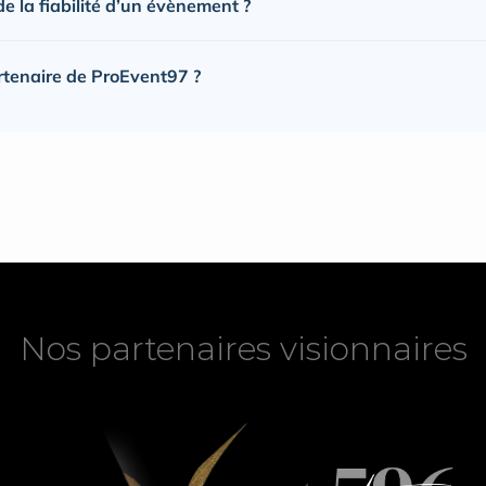
 la fiabilité d’un évènement ?
rtenaire de ProEvent97 ?
Nos partenaires visionnaires
Nos partenaires visionnaires