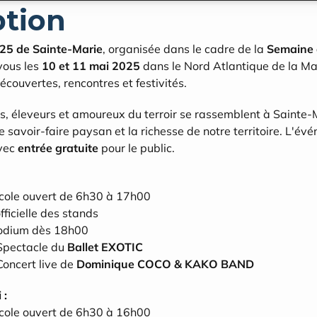
ption
025 de Sainte-Marie
, organisée dans le cadre de la 
Semaine d
ous les 
10 et 11 mai 2025
 dans le Nord Atlantique de la Ma
couvertes, rencontres et festivités.
s, éleveurs et amoureux du terroir se rassemblent à Sainte-M
 le savoir-faire paysan et la richesse de notre territoire. L'év
vec 
entrée gratuite
 pour le public.
icole ouvert de 6h30 à 17h00
fficielle des stands
podium dès 18h00
Spectacle du 
Ballet EXOTIC
oncert live de 
Dominique COCO & KAKO BAND
 :
icole ouvert de 6h30 à 16h00