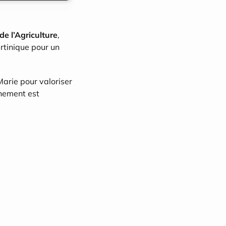
e l’Agriculture
, 
rtinique pour un 
arie pour valoriser 
énement est 