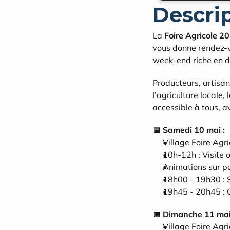
Descri
La 
Foire Agricole 2
vous donne rendez-v
week-end riche en dé
Producteurs, artisan
l’agriculture locale,
accessible à tous, a
📅 Samedi 10 mai :
Village Foire Agr
10h-12h : Visite o
Animations sur 
18h00 - 19h30 : 
19h45 - 20h45 : C
📅 Dimanche 11 mai
Village Foire Agr