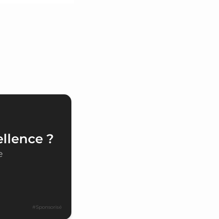
ellence ?
e
#Sponsorisé