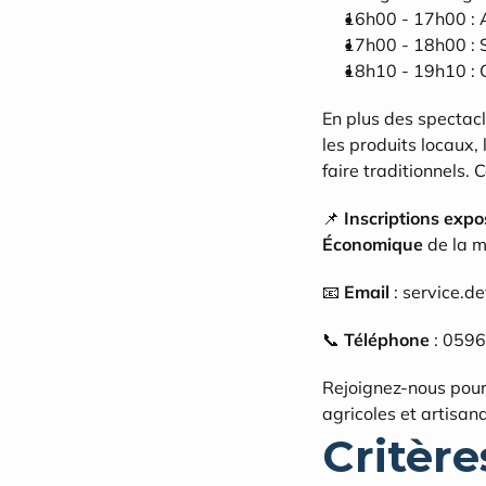
16h00 - 17h00 : A
17h00 - 18h00 : 
18h10 - 19h10 : C
En plus des spectac
les produits locaux,
faire traditionnels. 
📌 
Inscriptions exp
Économique
 de la 
📧 
Email
 : service.
📞 
Téléphone
 : 059
Rejoignez-nous pour
agricoles et artisana
Critères