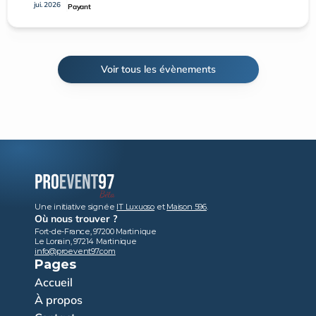
jui. 2026
Payant
Voir tous les évènements
Une initiative signée 
IT Luxuoso
 et 
Maison 596
.
Où nous trouver ?
Fort-de-France, 97200 Martinique
Le Lorrain, 97214 Martinique
info@proevent97.com
Pages
Accueil
À propos