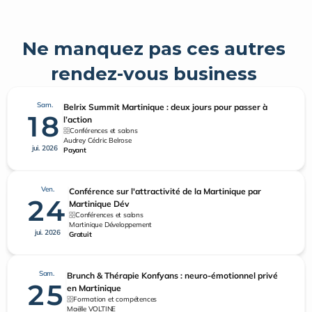
Ne manquez pas ces autres 
rendez-vous business 
Sam.
Belrix Summit Martinique : deux jours pour passer à
18
l’action
Conférences et salons
Audrey Cédric Belrose
jui. 2026
Payant
Ven.
Conférence sur l'attractivité de la Martinique par
24
Martinique Dév
Conférences et salons
Martinique Développement
jui. 2026
Gratuit
Sam.
Brunch & Thérapie Konfyans : neuro-émotionnel privé
25
en Martinique
Formation et compétences
Maëlle VOLTINE