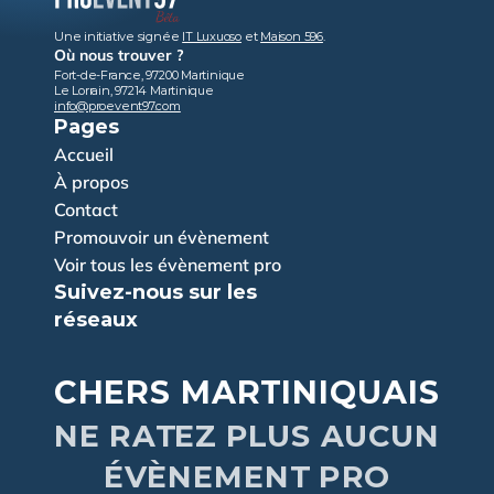
Une initiative signée 
IT Luxuoso
 et 
Maison 596
.
Où nous trouver ?
Fort-de-France, 97200 Martinique
Le Lorrain, 97214 Martinique
info@proevent97.com
Pages
Accueil
À propos
Contact
Promouvoir un évènement
Voir tous les évènement pro
Suivez-nous sur les 
réseaux
CHERS MARTINIQUAIS
NE RATEZ PLUS AUCUN
ÉVÈNEMENT PRO