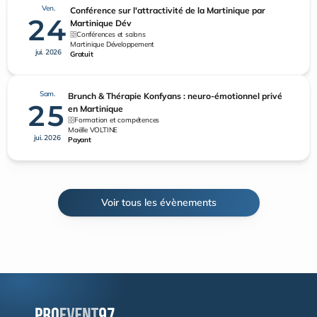
Ven.
Conférence sur l'attractivité de la Martinique par
24
Martinique Dév
Conférences et salons
Martinique Développement
jui. 2026
Gratuit
Sam.
Brunch & Thérapie Konfyans : neuro-émotionnel privé
25
en Martinique
Formation et compétences
Maëlle VOLTINE
jui. 2026
Payant
Voir tous les évènements