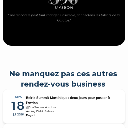
"Une rencontre peut tout changer. Ensemble, connectons les talents de la 
Caraïbe."
Ne manquez pas ces autres 
rendez-vous business 
Sam.
Belrix Summit Martinique : deux jours pour passer à
18
l’action
Conférences et salons
Audrey Cédric Belrose
jui. 2026
Payant