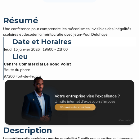
Résumé
Une conférence pour comprendre les mécanismes invisibles des inégalités 
scolaires et décoder la méritocratie avec Jean-Paul Delahaye.
Date et Horaires
Jeudi 15 janvier 2026 : 19h00 - 21h00
Lieu
Centre Commercial Le Rond Point
Route du phare
97200
Fort-de-France
Votre entreprise vise l’excellence ?
Un site internet d’exception s’impose
Découvrir notre savoir-faire
#Sponsorisé
Description
La méritocratie scolaire : mythe ou réalité ?
 Voilà une question qui traverse 