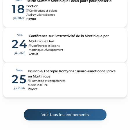
Belrix Summit Martinique : deux jours pour passer à
18
l’action
Conférences et salons
Audrey Cédric Belrose
jui. 2026
Payant
Ven.
Conférence sur l'attractivité de la Martinique par
24
Martinique Dév
Conférences et salons
Martinique Développement
jui. 2026
Gratuit
Sam.
Brunch & Thérapie Konfyans : neuro-émotionnel privé
25
en Martinique
Formation et compétences
Maëlle VOLTINE
jui. 2026
Payant
Voir tous les évènements