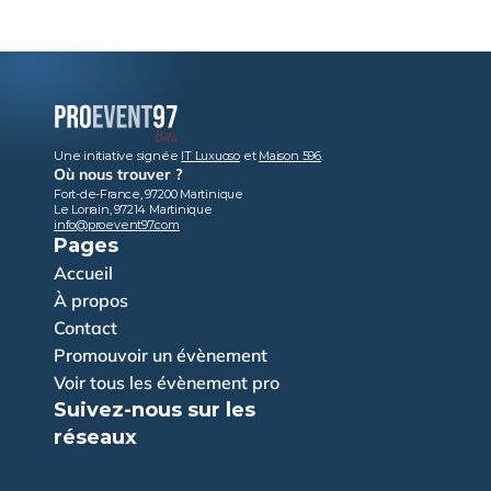
Une initiative signée 
IT Luxuoso
 et 
Maison 596
.
Où nous trouver ?
Fort-de-France, 97200 Martinique
Le Lorrain, 97214 Martinique
info@proevent97.com
Pages
Accueil
À propos
Contact
Promouvoir un évènement
Voir tous les évènement pro
Suivez-nous sur les 
réseaux