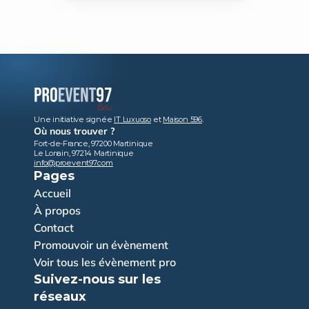
Une initiative signée 
IT Luxuoso
 et 
Maison 596
.
Où nous trouver ?
Fort-de-France, 97200 Martinique
Le Lorrain, 97214 Martinique
info@proevent97.com
Pages
Accueil
À propos
Contact
Promouvoir un évènement
Voir tous les évènement pro
Suivez-nous sur les 
réseaux