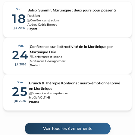
Sam.
Belrix Summit Martinique : deux jours pour passer à
18
l’action
Conférences et salons
Audrey Cédric Belrose
jui. 2026
Payant
Ven.
Conférence sur l'attractivité de la Martinique par
24
Martinique Dév
Conférences et salons
Martinique Développement
jui. 2026
Gratuit
Sam.
Brunch & Thérapie Konfyans : neuro-émotionnel privé
25
en Martinique
Formation et compétences
Maëlle VOLTINE
jui. 2026
Payant
Voir tous les évènements