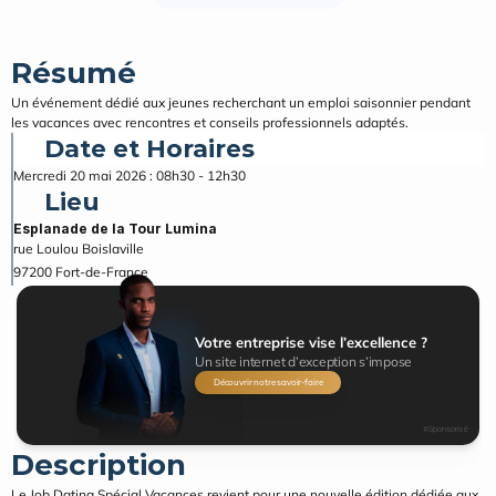
Résumé
Un événement dédié aux jeunes recherchant un emploi saisonnier pendant 
les vacances avec rencontres et conseils professionnels adaptés.
Date et Horaires
Mercredi 20 mai 2026 : 08h30 - 12h30
Lieu
Esplanade de la Tour Lumina
rue Loulou Boislaville
97200
Fort-de-France
Votre entreprise vise l’excellence ?
Un site internet d’exception s’impose
Découvrir notre savoir-faire
#Sponsorisé
Description
Le Job Dating Spécial Vacances revient pour une nouvelle édition dédiée aux 