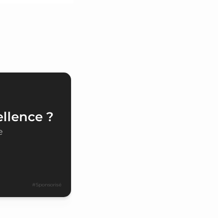
ellence ?
e
#Sponsorisé