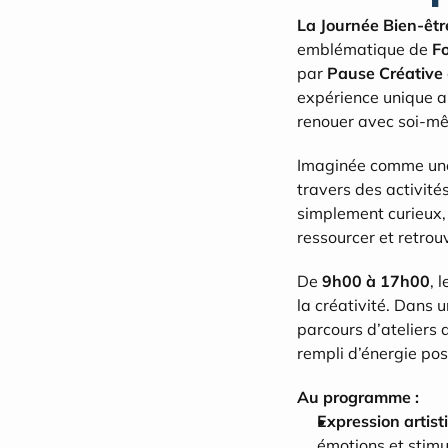
La Journée Bien-êtr
emblématique de 
F
par 
Pause Créative
expérience unique al
renouer avec soi-mê
Imaginée comme un
travers des activité
simplement curieux, 
ressourcer et retrouv
De 
9h00 à 17h00
, l
la créativité. Dans 
parcours d’ateliers a
rempli d’énergie pos
Au programme :
Expression artist
émotions et stimul