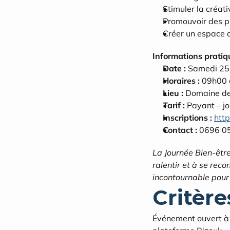
Stimuler la créati
Promouvoir des pr
Créer un espace d
Informations pratiq
Date :
 Samedi 25
Horaires :
 09h00
Lieu :
 Domaine de 
Tarif :
 Payant – j
Inscriptions :
http
Contact :
 0696 0
La Journée Bien-être 
ralentir et à se rec
incontournable pour cu
Critères
Événement ouvert à t