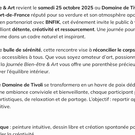
e & Art
 revient le 
samedi 25 octobre 2025
 au 
Domaine de Ti
ort-de-France
 réputé pour sa verdure et son atmosphère apa
 en partenariat avec 
BNFIK
, cet événement invite le public à 
liant 
détente, créativité et ressourcement
. Une journée pour 
me dans un cadre naturel et inspirant.
e 
bulle de sérénité
, cette rencontre vise à 
réconcilier le corps
s accessibles à tous. Que vous soyez amateur d’art, passionn
la 
Journée Bien-être & Art
 vous offre une parenthèse précieu
er l’équilibre intérieur.
e 
Domaine de Tivoli
 se transformera en un havre de paix dédi
une ambiance conviviale et bienveillante, chaque participant 
rtistiques, de relaxation et de partage. L’objectif : repartir ap
itive.
ique
 : peinture intuitive, dessin libre et création spontanée po
er la créativité.