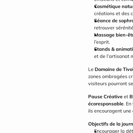
Cosmétique natur
créations et des 
Séance de sophro
retrouver sérénité
Massage bien-êt
l’esprit.
Stands & animat
et de l’artisanat 
Le 
Domaine de Tivol
zones ombragées crée
visiteurs pourront s
Pause Créative
 et 
B
écoresponsable
. En
ils encouragent une 
Objectifs de la journ
Encourager la dét