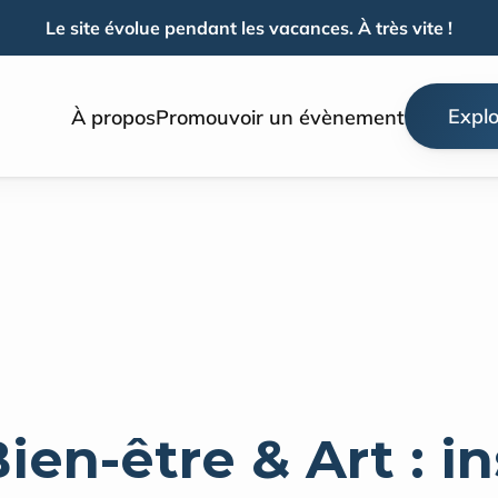
Le site évolue pendant les vacances. À très vite !
Explo
À propos
Promouvoir un évènement
en-être & Art : ins