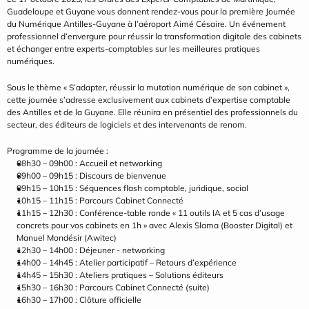
Guadeloupe et Guyane vous donnent rendez-vous pour la première Journée 
du Numérique Antilles-Guyane à l’aéroport Aimé Césaire. Un événement 
professionnel d’envergure pour réussir la transformation digitale des cabinets 
et échanger entre experts-comptables sur les meilleures pratiques 
numériques.
Sous le thème « S’adapter, réussir la mutation numérique de son cabinet », 
cette journée s’adresse exclusivement aux cabinets d’expertise comptable 
des Antilles et de la Guyane. Elle réunira en présentiel des professionnels du 
secteur, des éditeurs de logiciels et des intervenants de renom.
Programme de la journée :
08h30 – 09h00 : Accueil et networking
09h00 – 09h15 : Discours de bienvenue
09h15 – 10h15 : Séquences flash comptable, juridique, social
10h15 – 11h15 : Parcours Cabinet Connecté
11h15 – 12h30 : Conférence-table ronde « 11 outils IA et 5 cas d’usage 
concrets pour vos cabinets en 1h » avec Alexis Slama (Booster Digital) et 
Manuel Mondésir (Awitec)
12h30 – 14h00 : Déjeuner - networking
14h00 – 14h45 : Atelier participatif – Retours d’expérience
14h45 – 15h30 : Ateliers pratiques – Solutions éditeurs
15h30 – 16h30 : Parcours Cabinet Connecté (suite)
16h30 – 17h00 : Clôture officielle