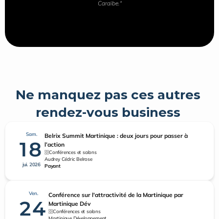
Caraïbe."
Ne manquez pas ces autres 
rendez-vous business 
Sam.
Belrix Summit Martinique : deux jours pour passer à
18
l’action
Conférences et salons
Audrey Cédric Belrose
jui. 2026
Payant
Ven.
Conférence sur l'attractivité de la Martinique par
24
Martinique Dév
Conférences et salons
Martinique Développement