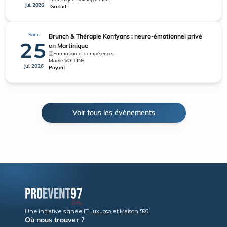
jui. 2026
Gratuit
Sam.
Brunch & Thérapie Konfyans : neuro-émotionnel privé
25
en Martinique
Formation et compétences
Maëlle VOLTINE
jui. 2026
Payant
Voir tous les évènements
Une initiative signée 
IT Luxuoso
 et 
Maison 596
.
Où nous trouver ?