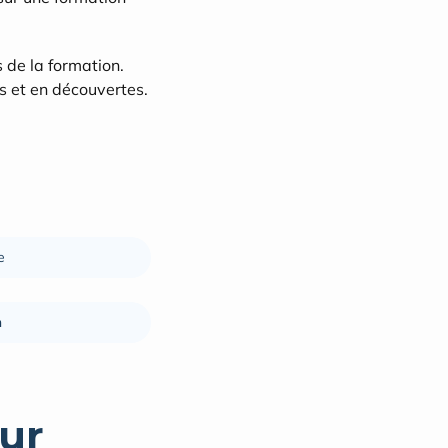
de la formation. 
ls et en découvertes.
e
n
ur