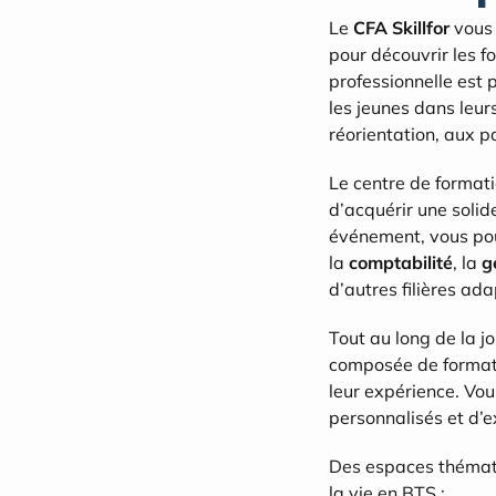
Le 
CFA Skillfor
 vous 
pour découvrir les f
professionnelle est 
les jeunes dans leur
réorientation, aux p
Le centre de format
d’acquérir une solid
événement, vous pou
la 
comptabilité
, la 
g
d’autres filières ad
Tout au long de la j
composée de formate
leur expérience. Vou
personnalisés et d’ex
Des espaces thématiq
la vie en BTS :