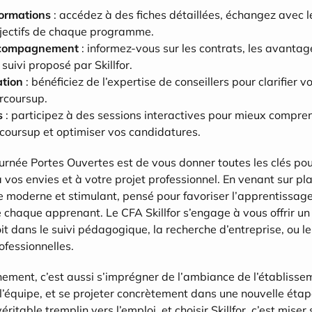
ormations
 : accédez à des fiches détaillées, échangez avec l
jectifs de chaque programme.
ccompagnement
 : informez-vous sur les contrats, les avantage
 suivi proposé par Skillfor.
ation
 : bénéficiez de l’expertise de conseillers pour clarifier vos
rcoursup.
s
 : participez à des sessions interactives pour mieux compren
coursup et optimiser vos candidatures.
ournée Portes Ouvertes est de vous donner toutes les clés pour
vos envies et à votre projet professionnel. En venant sur pla
 moderne et stimulant, pensé pour favoriser l’apprentissage 
 chaque apprenant. Le CFA Skillfor s’engage à vous offrir 
oit dans le suivi pédagogique, la recherche d’entreprise, ou 
fessionnelles.
nement, c’est aussi s’imprégner de l’ambiance de l’établisseme
l’équipe, et se projeter concrètement dans une nouvelle étape
éritable tremplin vers l’emploi, et choisir Skillfor, c’est miser