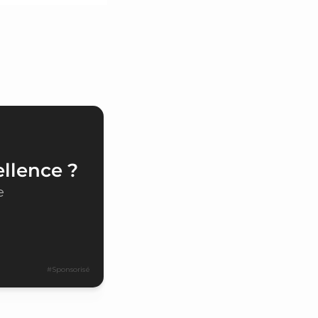
ellence ?
e
#Sponsorisé