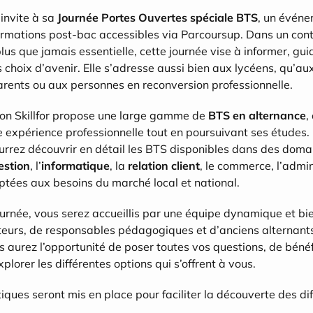
invite à sa 
Journée Portes Ouvertes spéciale BTS
, un événe
ormations post-bac accessibles via Parcoursup. Dans un conte
plus que jamais essentielle, cette journée vise à informer, gu
s choix d’avenir. Elle s’adresse aussi bien aux lycéens, qu’aux
arents ou aux personnes en reconversion professionnelle.
ion Skillfor propose une large gamme de 
BTS en alternance
,
e expérience professionnelle tout en poursuivant ses études. 
rrez découvrir en détail les BTS disponibles dans des domain
estion
, l’
informatique
, la 
relation client
, le commerce, l’admin
aptées aux besoins du marché local et national.
ournée, vous serez accueillis par une équipe dynamique et bie
urs, de responsables pédagogiques et d’anciens alternants 
s aurez l’opportunité de poser toutes vos questions, de bénéfi
plorer les différentes options qui s’offrent à vous.
ues seront mis en place pour faciliter la découverte des dif