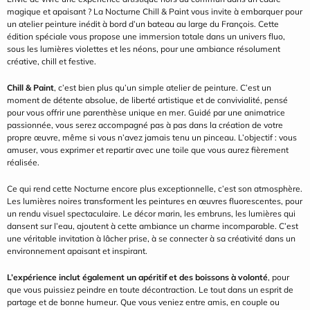
magique et apaisant ? La Nocturne Chill & Paint vous invite à embarquer pour 
un atelier peinture inédit à bord d’un bateau au large du François. Cette 
édition spéciale vous propose une immersion totale dans un univers fluo, 
sous les lumières violettes et les néons, pour une ambiance résolument 
créative, chill et festive.
Chill & Paint
, c’est bien plus qu’un simple atelier de peinture. C’est un 
moment de détente absolue, de liberté artistique et de convivialité, pensé 
pour vous offrir une parenthèse unique en mer. Guidé par une animatrice 
passionnée, vous serez accompagné pas à pas dans la création de votre 
propre œuvre, même si vous n’avez jamais tenu un pinceau. L’objectif : vous 
amuser, vous exprimer et repartir avec une toile que vous aurez fièrement 
réalisée.
Ce qui rend cette Nocturne encore plus exceptionnelle, c’est son atmosphère. 
Les lumières noires transforment les peintures en œuvres fluorescentes, pour 
un rendu visuel spectaculaire. Le décor marin, les embruns, les lumières qui 
dansent sur l’eau, ajoutent à cette ambiance un charme incomparable. C’est 
une véritable invitation à lâcher prise, à se connecter à sa créativité dans un 
environnement apaisant et inspirant.
L’expérience inclut également un apéritif et des boissons à volonté
, pour 
que vous puissiez peindre en toute décontraction. Le tout dans un esprit de 
partage et de bonne humeur. Que vous veniez entre amis, en couple ou 