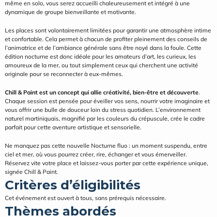
même en solo, vous serez accueilli chaleureusement et intégré à une 
dynamique de groupe bienveillante et motivante.
Les places sont volontairement limitées pour garantir une atmosphère intime 
et confortable. Cela permet à chacun de profiter pleinement des conseils de 
l’animatrice et de l’ambiance générale sans être noyé dans la foule. Cette 
édition nocturne est donc idéale pour les amateurs d’art, les curieux, les 
amoureux de la mer, ou tout simplement ceux qui cherchent une activité 
originale pour se reconnecter à eux-mêmes.
Chill & Paint est un concept qui allie créativité, bien-être et découverte
. 
Chaque session est pensée pour éveiller vos sens, nourrir votre imaginaire et 
vous offrir une bulle de douceur loin du stress quotidien. L’environnement 
naturel martiniquais, magnifié par les couleurs du crépuscule, crée le cadre 
parfait pour cette aventure artistique et sensorielle.
Ne manquez pas cette nouvelle Nocturne fluo : un moment suspendu, entre 
ciel et mer, où vous pourrez créer, rire, échanger et vous émerveiller. 
Réservez vite votre place et laissez-vous porter par cette expérience unique, 
signée Chill & Paint.
Critères d’éligibilités
Cet événement est ouvert à tous, sans prérequis nécessaire.
Thèmes abordés