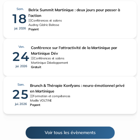
Sam.
Belrix Summit Martinique : deux jours pour passer à
18
l’action
Conférences et salons
Audrey Cédric Belrose
jui. 2026
Payant
Ven.
Conférence sur l'attractivité de la Martinique par
24
Martinique Dév
Conférences et salons
Martinique Développement
jui. 2026
Gratuit
Sam.
Brunch & Thérapie Konfyans : neuro-émotionnel privé
25
en Martinique
Formation et compétences
Maëlle VOLTINE
jui. 2026
Payant
Voir tous les évènements