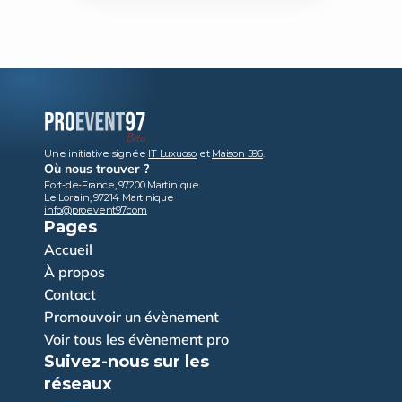
Une initiative signée 
IT Luxuoso
 et 
Maison 596
.
Où nous trouver ?
Fort-de-France, 97200 Martinique
Le Lorrain, 97214 Martinique
info@proevent97.com
Pages
Accueil
À propos
Contact
Promouvoir un évènement
Voir tous les évènement pro
Suivez-nous sur les 
réseaux