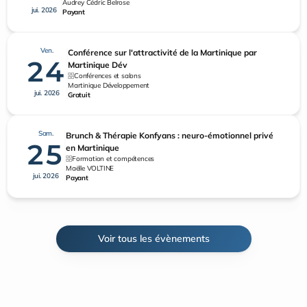
Audrey Cédric Belrose
jui. 2026
Payant
Ven.
Conférence sur l'attractivité de la Martinique par
24
Martinique Dév
Conférences et salons
Martinique Développement
jui. 2026
Gratuit
Sam.
Brunch & Thérapie Konfyans : neuro-émotionnel privé
25
en Martinique
Formation et compétences
Maëlle VOLTINE
jui. 2026
Payant
Voir tous les évènements