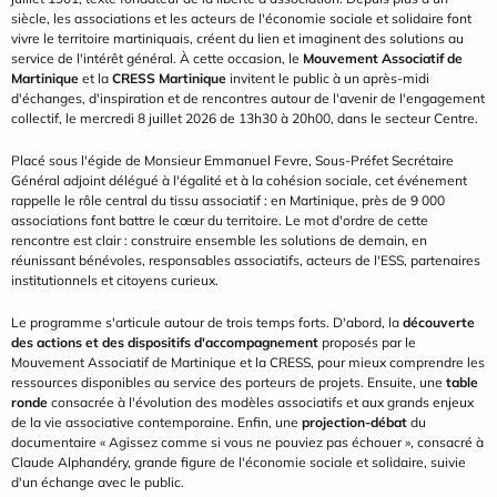
siècle, les associations et les acteurs de l'économie sociale et solidaire font 
vivre le territoire martiniquais, créent du lien et imaginent des solutions au 
service de l'intérêt général. À cette occasion, le 
Mouvement Associatif de 
Martinique
 et la 
CRESS Martinique
 invitent le public à un après-midi 
d'échanges, d'inspiration et de rencontres autour de l'avenir de l'engagement 
collectif, le mercredi 8 juillet 2026 de 13h30 à 20h00, dans le secteur Centre.
Placé sous l'égide de Monsieur Emmanuel Fevre, Sous-Préfet Secrétaire 
Général adjoint délégué à l'égalité et à la cohésion sociale, cet événement 
rappelle le rôle central du tissu associatif : en Martinique, près de 9 000 
associations font battre le cœur du territoire. Le mot d'ordre de cette 
rencontre est clair : construire ensemble les solutions de demain, en 
réunissant bénévoles, responsables associatifs, acteurs de l'ESS, partenaires 
institutionnels et citoyens curieux.
Le programme s'articule autour de trois temps forts. D'abord, la 
découverte 
des actions et des dispositifs d'accompagnement
 proposés par le 
Mouvement Associatif de Martinique et la CRESS, pour mieux comprendre les 
ressources disponibles au service des porteurs de projets. Ensuite, une 
table 
ronde
 consacrée à l'évolution des modèles associatifs et aux grands enjeux 
de la vie associative contemporaine. Enfin, une 
projection-débat
 du 
documentaire « Agissez comme si vous ne pouviez pas échouer », consacré à 
Claude Alphandéry, grande figure de l'économie sociale et solidaire, suivie 
d'un échange avec le public.