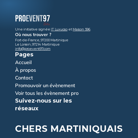
Une initiative signée 
IT Luxuoso
 et 
Maison 596
.
Où nous trouver ?
Fort-de-France, 97200 Martinique
Le Lorrain, 97214 Martinique
info@proevent97.com
Pages
Accueil
À propos
Contact
Promouvoir un évènement
Voir tous les évènement pro
Suivez-nous sur les 
réseaux
CHERS MARTINIQUAIS