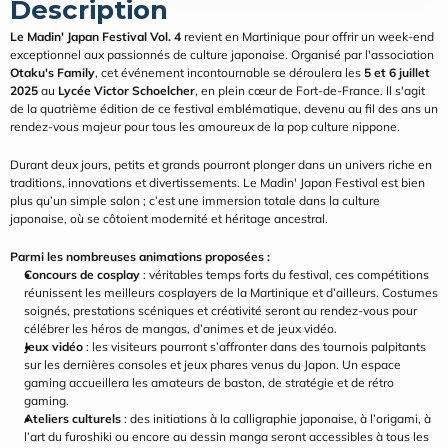
Description
Le Madin' Japan Festival Vol. 4
 revient en Martinique pour offrir un week-end 
exceptionnel aux passionnés de culture japonaise. Organisé par l'association 
Otaku's Family
, cet événement incontournable se déroulera les 
5 et 6 juillet 
2025
 au 
Lycée Victor Schoelcher
, en plein cœur de Fort-de-France. Il s'agit 
de la quatrième édition de ce festival emblématique, devenu au fil des ans un 
rendez-vous majeur pour tous les amoureux de la pop culture nippone.
Durant deux jours, petits et grands pourront plonger dans un univers riche en 
traditions, innovations et divertissements. Le Madin' Japan Festival est bien 
plus qu’un simple salon ; c’est une immersion totale dans la culture 
japonaise, où se côtoient modernité et héritage ancestral.
Parmi les nombreuses animations proposées :
Concours de cosplay
 : véritables temps forts du festival, ces compétitions 
réunissent les meilleurs cosplayers de la Martinique et d’ailleurs. Costumes 
soignés, prestations scéniques et créativité seront au rendez-vous pour 
célébrer les héros de mangas, d’animes et de jeux vidéo.
Jeux vidéo
 : les visiteurs pourront s’affronter dans des tournois palpitants 
sur les dernières consoles et jeux phares venus du Japon. Un espace 
gaming accueillera les amateurs de baston, de stratégie et de rétro 
gaming.
Ateliers culturels
 : des initiations à la calligraphie japonaise, à l’origami, à 
l’art du furoshiki ou encore au dessin manga seront accessibles à tous les 