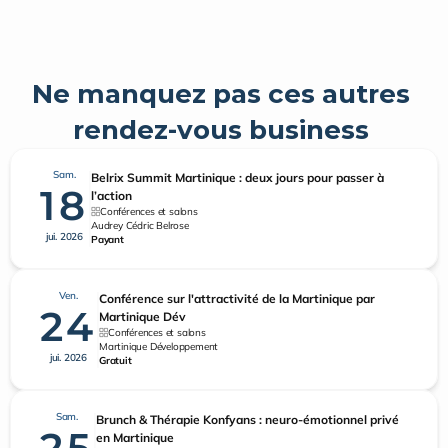
Ne manquez pas ces autres 
rendez-vous business 
Sam.
Belrix Summit Martinique : deux jours pour passer à
18
l’action
Conférences et salons
Audrey Cédric Belrose
jui. 2026
Payant
Ven.
Conférence sur l'attractivité de la Martinique par
24
Martinique Dév
Conférences et salons
Martinique Développement
jui. 2026
Gratuit
Sam.
Brunch & Thérapie Konfyans : neuro-émotionnel privé
25
en Martinique