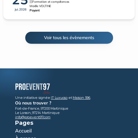
Formation et compétences
Maëlle VOLTINE
jui. 2026
Payant
Voir tous les évènements
Une initiative signée 
IT Luxuoso
 et 
Maison 596
.
Où nous trouver ?
Fort-de-France, 97200 Martinique
Le Lorrain, 97214 Martinique
info@proevent97.com
Pages
Accueil