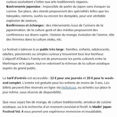
curieux souhaitant s’initier aux arts traditionnels nippons.
Gastronomie japonaise
 : impossible de parler du Japon sans évoquer sa 
cuisine. Sur place, des stands proposeront des spécialités telles que les 
takoyakis, ramens, sushis ou encore les dorayakis, pour une véritable 
explosion de saveurs.
Conférences et échanges
 : des intervenants issus de l’univers de la 
japanimation, de la culture geek et des médias proposeront des 
conférences sur divers sujets : histoire du manga, évolution de l’anime, rôle 
des femmes dans la culture otaku, etc.
Le festival s’adresse à un 
public très large
 : familles, enfants, adolescents, 
adultes, passionnés ou simples curieux y trouveront tous leur bonheur. 
L’objectif d’Otaku's Family est de promouvoir les ponts culturels entre la 
Martinique et le Japon, tout en valorisant la richesse de la culture asiatique 
auprès du grand public.
Le 
tarif d’entrée
 est accessible : 
12 € pour une journée
 et 
20 € pour le week-
end complet
. L’entrée est gratuite pour les enfants de moins de 3 ans. Les 
billets peuvent être réservés en ligne via 
HelloAsso
, ou achetés sur place le 
jour même, sous réserve de disponibilité.
Que vous soyez fan de manga, de culture traditionnelle, amateur de cuisine 
asiatique, ou à la recherche d’un moment convivial et festif, le 
Madin' Japan 
Festival Vol. 4
 vous promet une expérience immersive et inoubliable.