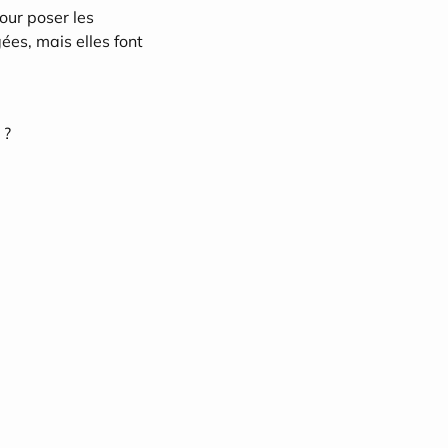
ur poser les 
es, mais elles font 
 ?