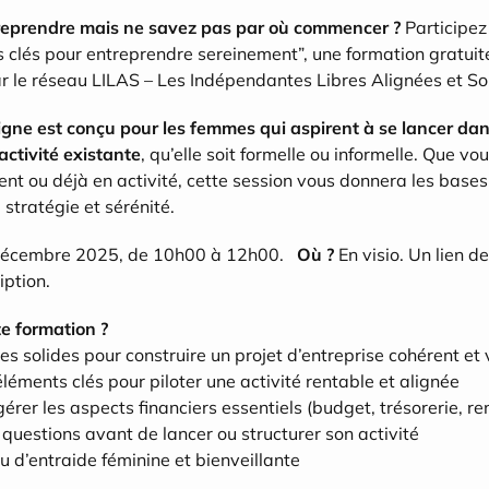
reprendre mais ne savez pas par où commencer ?
 Participez 
s clés pour entreprendre sereinement”, une formation gratuite
r le réseau LILAS – Les Indépendantes Libres Alignées et Sol
gne est conçu pour les femmes qui aspirent à se lancer dans
activité existante
, qu’elle soit formelle ou informelle. Que v
ent ou déjà en activité, cette session vous donnera les bases 
 stratégie et sérénité.
décembre 2025, de 10h00 à 12h00.   
Où ?
 En visio. Un lien d
iption.
te formation ?
es solides pour construire un projet d’entreprise cohérent et 
léments clés pour piloter une activité rentable et alignée
gérer les aspects financiers essentiels (budget, trésorerie, ren
 questions avant de lancer ou structurer son activité
au d’entraide féminine et bienveillante