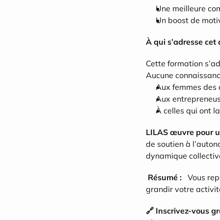
Une meilleure co
Un boost de motiv
À qui s’adresse cet a
Cette formation s’ad
Aucune connaissance 
Aux femmes des q
Aux entrepreneuse
À celles qui ont l
LILAS œuvre pour un
de soutien à l’auto
dynamique collective 
 Résumé :
   Vous re
grandir votre activi
🔗 Inscrivez-vous gr