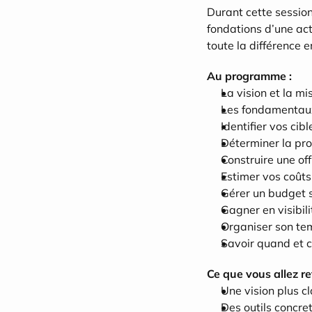
Durant cette session
fondations d’une act
toute la différence e
Au programme :
La vision et la mi
Les fondamentaux 
Identifier vos cib
Déterminer la pro
Construire une offr
Estimer vos coûts,
Gérer un budget s
Gagner en visibil
Organiser son tem
Savoir quand et 
Ce que vous allez ret
Une vision plus cl
Des outils concre