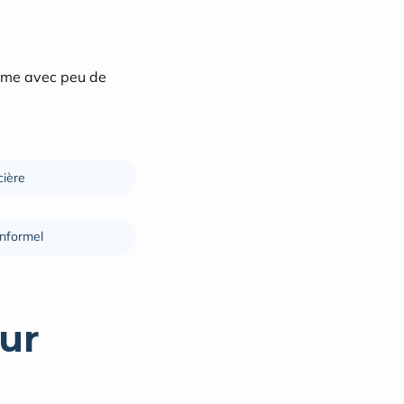
ême avec peu de 
cière
informel
ur