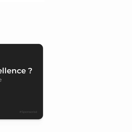
ellence ?
e
#Sponsorisé