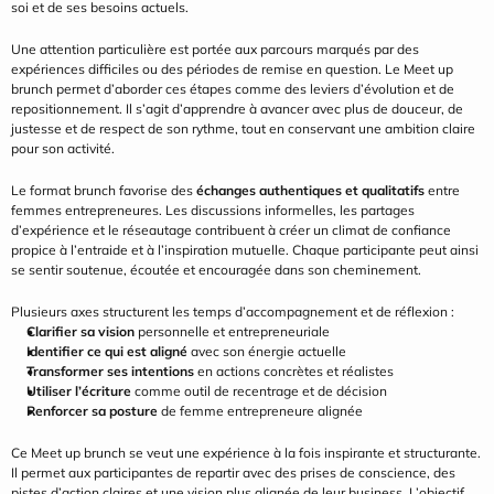
soi et de ses besoins actuels.
Une attention particulière est portée aux parcours marqués par des 
expériences difficiles ou des périodes de remise en question. Le Meet up 
brunch permet d’aborder ces étapes comme des leviers d’évolution et de 
repositionnement. Il s’agit d’apprendre à avancer avec plus de douceur, de 
justesse et de respect de son rythme, tout en conservant une ambition claire 
pour son activité.
Le format brunch favorise des 
échanges authentiques et qualitatifs
 entre 
femmes entrepreneures. Les discussions informelles, les partages 
d’expérience et le réseautage contribuent à créer un climat de confiance 
propice à l’entraide et à l’inspiration mutuelle. Chaque participante peut ainsi 
se sentir soutenue, écoutée et encouragée dans son cheminement.
Plusieurs axes structurent les temps d’accompagnement et de réflexion :
Clarifier sa vision
 personnelle et entrepreneuriale
Identifier ce qui est aligné
 avec son énergie actuelle
Transformer ses intentions
 en actions concrètes et réalistes
Utiliser l’écriture
 comme outil de recentrage et de décision
Renforcer sa posture
 de femme entrepreneure alignée
Ce Meet up brunch se veut une expérience à la fois inspirante et structurante. 
Il permet aux participantes de repartir avec des prises de conscience, des 
pistes d’action claires et une vision plus alignée de leur business. L’objectif 