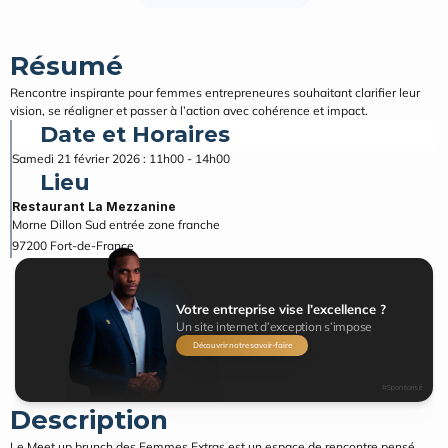
Résumé
Rencontre inspirante pour femmes entrepreneures souhaitant clarifier leur 
vision, se réaligner et passer à l’action avec cohérence et impact.
Date et Horaires
Samedi 21 février 2026 : 11h00 - 14h00
Lieu
Restaurant La Mezzanine
Morne Dillon Sud entrée zone franche
97200
Fort-de-France
Votre entreprise vise l’excellence ?
Un site internet d’exception s’impose
Découvrir notre savoir-faire
#Sponsorisé
Description
Le Meet up brunch des Femmes Extras est un espace de rencontre pensé 