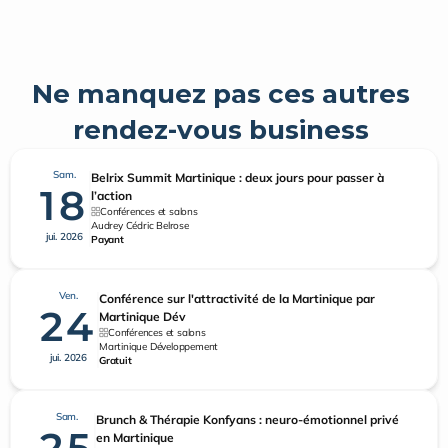
Ne manquez pas ces autres 
rendez-vous business 
Sam.
Belrix Summit Martinique : deux jours pour passer à
18
l’action
Conférences et salons
Audrey Cédric Belrose
jui. 2026
Payant
Ven.
Conférence sur l'attractivité de la Martinique par
24
Martinique Dév
Conférences et salons
Martinique Développement
jui. 2026
Gratuit
Sam.
Brunch & Thérapie Konfyans : neuro-émotionnel privé
25
en Martinique