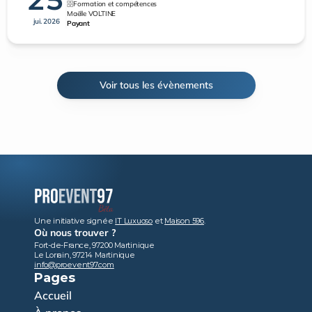
Formation et compétences
Maëlle VOLTINE
jui. 2026
Payant
Voir tous les évènements
Une initiative signée 
IT Luxuoso
 et 
Maison 596
.
Où nous trouver ?
Fort-de-France, 97200 Martinique
Le Lorrain, 97214 Martinique
info@proevent97.com
Pages
Accueil