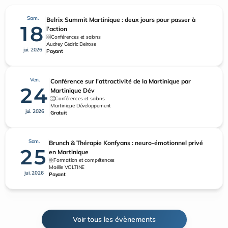
Sam.
Belrix Summit Martinique : deux jours pour passer à
18
l’action
Conférences et salons
Audrey Cédric Belrose
jui. 2026
Payant
Ven.
Conférence sur l'attractivité de la Martinique par
24
Martinique Dév
Conférences et salons
Martinique Développement
jui. 2026
Gratuit
Sam.
Brunch & Thérapie Konfyans : neuro-émotionnel privé
25
en Martinique
Formation et compétences
Maëlle VOLTINE
jui. 2026
Payant
Voir tous les évènements