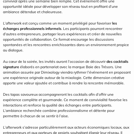
convivial après une semaine bien remplie. Cet événement offre une 
opportunité idéale pour développer son réseau tout en profitant d’une 
ambiance détendue et chaleureuse.
L’afterwork est conçu comme un moment privilégié pour favoriser 
les 
échanges professionnels informels
. Les participants pourront rencontrer 
d’autres entrepreneurs, partager leurs expériences et créer de nouvelles 
opportunités de collaboration. Ce format encourage les discussions 
spontanées et les rencontres enrichissantes dans un environnement propice 
au dialogue.
Au cœur de la soirée, les invités auront l’occasion de découvrir 
des cocktails 
signature
 élaborés en partenariat avec la marque Baie des Trésors. Une 
animation assurée par Dimixology viendra rythmer l’événement en proposant 
une expérience originale autour de la mixologie. Cette dimension créative 
apporte une valeur ajoutée et contribue à rendre la rencontre mémorable.
Des tapas savoureux accompagneront les cocktails afin d’offrir une 
expérience complète et gourmande. Ce moment de convivialité favorise les 
interactions et renforce la qualité des échanges entre participants. 
L’ambiance recherchée combine professionnalisme et détente pour 
permettre à chacun de se sentir à l’aise.
L’afterwork s’adresse particulièrement aux acteurs économiques locaux, aux 
entrepreneurs et aux porteurs de projets souhaitant élargir leur réseau. Il 