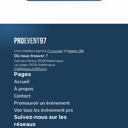
Une initiative signée 
IT Luxuoso
 et 
Maison 596
.
Où nous trouver ?
Fort-de-France, 97200 Martinique
Le Lorrain, 97214 Martinique
info@proevent97.com
Pages
Accueil
À propos
Contact
Promouvoir un évènement
Voir tous les évènement pro
Suivez-nous sur les 
réseaux