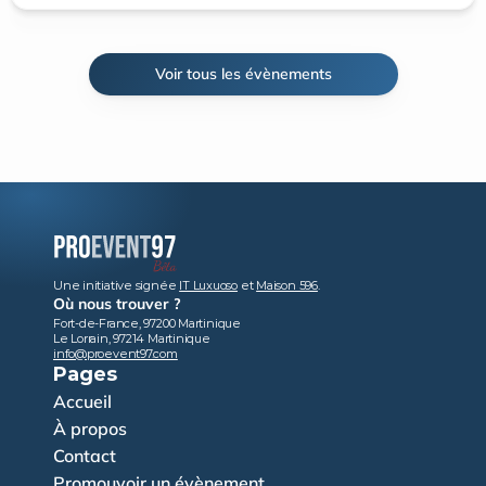
Voir tous les évènements
Une initiative signée 
IT Luxuoso
 et 
Maison 596
.
Où nous trouver ?
Fort-de-France, 97200 Martinique
Le Lorrain, 97214 Martinique
info@proevent97.com
Pages
Accueil
À propos
Contact
Promouvoir un évènement