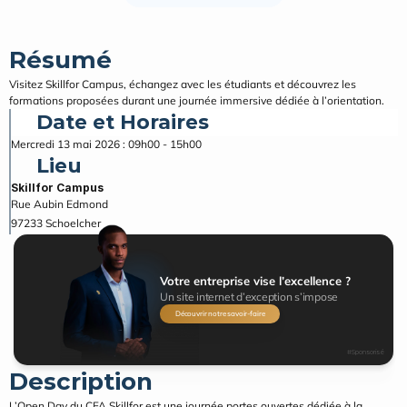
Résumé
Visitez Skillfor Campus, échangez avec les étudiants et découvrez les 
formations proposées durant une journée immersive dédiée à l’orientation.
Date et Horaires
Mercredi 13 mai 2026 : 09h00 - 15h00
Lieu
Skillfor Campus
Rue Aubin Edmond
97233
Schoelcher
Votre entreprise vise l’excellence ?
Un site internet d’exception s’impose
Découvrir notre savoir-faire
#Sponsorisé
Description
L’Open Day du CFA Skillfor est une journée portes ouvertes dédiée à la 