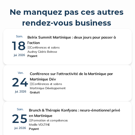
Ne manquez pas ces autres 
rendez-vous business 
Sam.
Belrix Summit Martinique : deux jours pour passer à
18
l’action
Conférences et salons
Audrey Cédric Belrose
jui. 2026
Payant
Ven.
Conférence sur l'attractivité de la Martinique par
24
Martinique Dév
Conférences et salons
Martinique Développement
jui. 2026
Gratuit
Sam.
Brunch & Thérapie Konfyans : neuro-émotionnel privé
25
en Martinique
Formation et compétences
Maëlle VOLTINE
jui. 2026
Payant