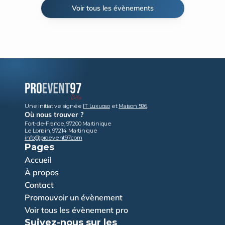
Voir tous les évènements
Une initiative signée 
IT Luxuoso
 et 
Maison 596
.
Où nous trouver ?
Fort-de-France, 97200 Martinique
Le Lorrain, 97214 Martinique
info@proevent97.com
Pages
Accueil
À propos
Contact
Promouvoir un évènement
Voir tous les évènement pro
Suivez-nous sur les 