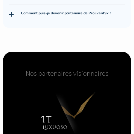
Comment puis-je devenir partenaire de ProEvent97 ?
Nos partenaires visionnaires
Nos partenaires visionnaires