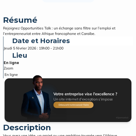
Résumé
Rejoignez Opportunities Talk : un échange sans filtre sur l’emploi et 
l’entrepreneuriat entre Afrique francophone et Caraïbe.
Date et Horaires
Jeudi 5 février 2026 : 19h00 - 21h00
Lieu
En ligne
Zoom
En ligne
Votre entreprise vise l’excellence ?
Un site internet d’exception s’impose
Découvrir notre savoir-faire
#Sponsorisé
Description
Vous avez une idée, un projet ou une ambition tournée vers l’Afrique 