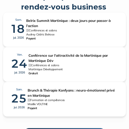
rendez-vous business 
Sam.
Belrix Summit Martinique : deux jours pour passer à
18
l’action
Conférences et salons
Audrey Cédric Belrose
jui. 2026
Payant
Ven.
Conférence sur l'attractivité de la Martinique par
24
Martinique Dév
Conférences et salons
Martinique Développement
jui. 2026
Gratuit
Sam.
Brunch & Thérapie Konfyans : neuro-émotionnel privé
25
en Martinique
Formation et compétences
Maëlle VOLTINE
jui. 2026
Payant