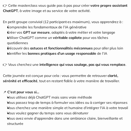
👉 Cette masterclass vous guide pas à pas pour créer 
votre propre assistant 
ChatGPT
, à votre image et au service de votre activité.
En petit groupe convivial (12 participant·es maximum), vous apprendrez à :
Comprendre les fondamentaux de l’IA générative
Créer vos 
GPT sur mesure
, adaptés à votre métier et votre langage
Utiliser ChatGPT comme un 
véritable copilote
 pour vos tâches 
quotidiennes
Découvrir des 
astuces et fonctionnalités méconnues
 pour aller plus loin
Identifier les 
bonnes pratiques d’un usage responsable
 de l’IA
👉 Vous cherchez une 
intelligence qui vous soulage, pas qui vous remplace
.
Cette journée est conçue pour cela : vous permettre de retrouver 
clarté, 
sérénité et efficacité
, tout en restant fidèle à votre manière de travailler.
📌 
C’est pour vous si…
Vous utilisez déjà ChatGPT mais sans vraie méthode
Vous passez trop de temps à formuler vos idées ou à corriger ses réponses
Vous cherchez une manière simple et humaine d'intégrer l'IA à votre travail
Vous voulez gagner du temps sans vous dénaturer
Vous avez envie d'apprendre dans une ambiance claire, bienveillante et 
structurée