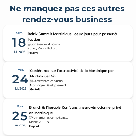
Ne manquez pas ces autres 
rendez-vous business 
Sam.
Belrix Summit Martinique : deux jours pour passer à
18
l’action
Conférences et salons
Audrey Cédric Belrose
jui. 2026
Payant
Ven.
Conférence sur l'attractivité de la Martinique par
24
Martinique Dév
Conférences et salons
Martinique Développement
jui. 2026
Gratuit
Sam.
Brunch & Thérapie Konfyans : neuro-émotionnel privé
25
en Martinique
Formation et compétences
Maëlle VOLTINE
jui. 2026
Payant