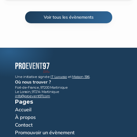
Voir tous les évènements
Une initiative signée 
IT Luxuoso
 et 
Maison 596
.
Où nous trouver ?
Fort-de-France, 97200 Martinique
Le Lorrain, 97214 Martinique
info@proevent97.com
Pages
Accueil
À propos
Contact
Promouvoir un évènement