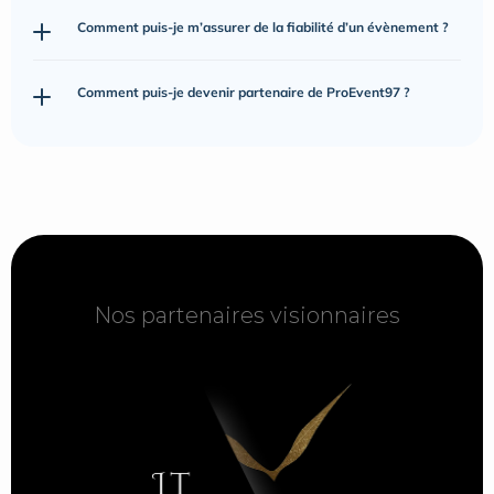
Comment puis-je m’assurer de la fiabilité d’un évènement ?
Comment puis-je devenir partenaire de ProEvent97 ?
Nos partenaires visionnaires
Nos partenaires visionnaires