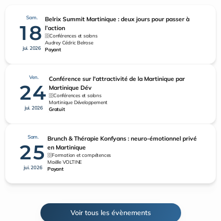
Sam.
Belrix Summit Martinique : deux jours pour passer à
18
l’action
Conférences et salons
Audrey Cédric Belrose
jui. 2026
Payant
Ven.
Conférence sur l'attractivité de la Martinique par
24
Martinique Dév
Conférences et salons
Martinique Développement
jui. 2026
Gratuit
Sam.
Brunch & Thérapie Konfyans : neuro-émotionnel privé
25
en Martinique
Formation et compétences
Maëlle VOLTINE
jui. 2026
Payant
Voir tous les évènements