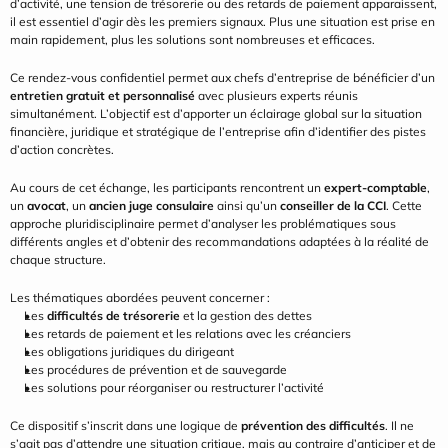
d’activité, une tension de trésorerie ou des retards de paiement apparaissent, 
il est essentiel d’agir dès les premiers signaux. Plus une situation est prise en 
main rapidement, plus les solutions sont nombreuses et efficaces.
Ce rendez-vous confidentiel permet aux chefs d’entreprise de bénéficier d’un 
entretien gratuit et personnalisé
 avec plusieurs experts réunis 
simultanément. L’objectif est d’apporter un éclairage global sur la situation 
financière, juridique et stratégique de l’entreprise afin d’identifier des pistes 
d’action concrètes.
Au cours de cet échange, les participants rencontrent un 
expert-comptable
, 
un 
avocat
, un 
ancien juge consulaire
 ainsi qu’un 
conseiller de la CCI
. Cette 
approche pluridisciplinaire permet d’analyser les problématiques sous 
différents angles et d’obtenir des recommandations adaptées à la réalité de 
chaque structure.
Les thématiques abordées peuvent concerner :
Les 
difficultés de trésorerie
 et la gestion des dettes
Les retards de paiement et les relations avec les créanciers
Les obligations juridiques du dirigeant
Les procédures de prévention et de sauvegarde
Les solutions pour réorganiser ou restructurer l’activité
Ce dispositif s’inscrit dans une logique de 
prévention des difficultés
. Il ne 
s’agit pas d’attendre une situation critique, mais au contraire d’anticiper et de 