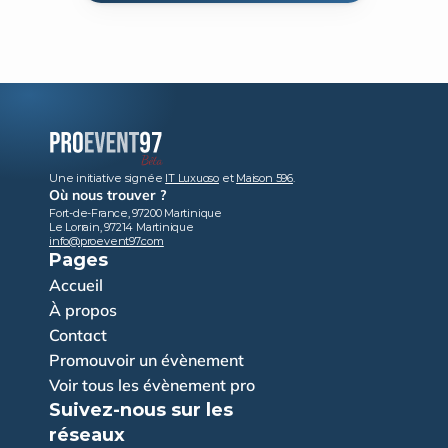
Une initiative signée 
IT Luxuoso
 et 
Maison 596
.
Où nous trouver ?
Fort-de-France, 97200 Martinique
Le Lorrain, 97214 Martinique
info@proevent97.com
Pages
Accueil
À propos
Contact
Promouvoir un évènement
Voir tous les évènement pro
Suivez-nous sur les 
réseaux