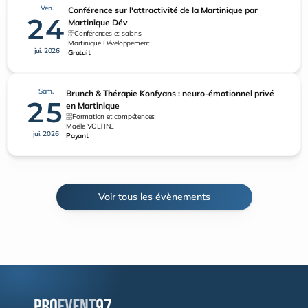
Ven.
Conférence sur l'attractivité de la Martinique par
24
Martinique Dév
Conférences et salons
Martinique Développement
jui. 2026
Gratuit
Sam.
Brunch & Thérapie Konfyans : neuro-émotionnel privé
25
en Martinique
Formation et compétences
Maëlle VOLTINE
jui. 2026
Payant
Voir tous les évènements