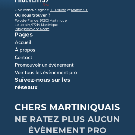
Une initiative signée 
IT Luxuoso
 et 
Maison 596
.
Où nous trouver ?
Fort-de-France, 97200 Martinique
Le Lorrain, 97214 Martinique
info@proevent97.com
Pages
Accueil
À propos
Contact
Promouvoir un évènement
Voir tous les évènement pro
Suivez-nous sur les 
réseaux
CHERS MARTINIQUAIS
NE RATEZ PLUS AUCUN
ÉVÈNEMENT PRO