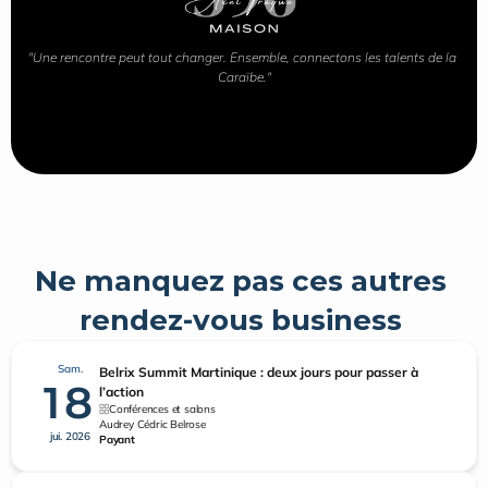
"Une rencontre peut tout changer. Ensemble, connectons les talents de la 
Caraïbe."
Ne manquez pas ces autres 
rendez-vous business 
Sam.
Belrix Summit Martinique : deux jours pour passer à
18
l’action
Conférences et salons
Audrey Cédric Belrose
jui. 2026
Payant