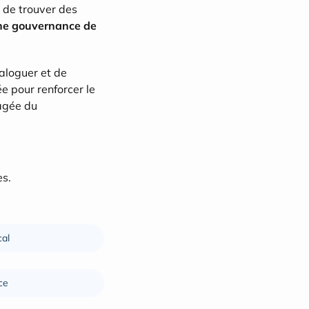
 de trouver des 
ne gouvernance de 
aloguer et de 
 pour renforcer le 
agée du 
es.
cal
ce