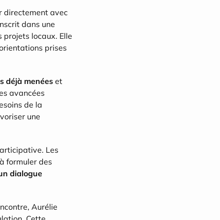
r directement avec 
nscrit dans une 
projets locaux. Elle 
rientations prises 
ns déjà menées
 et 
les avancées 
esoins de la 
voriser une 
rticipative. Les 
à formuler des 
un dialogue 
contre, Aurélie 
lation. Cette 