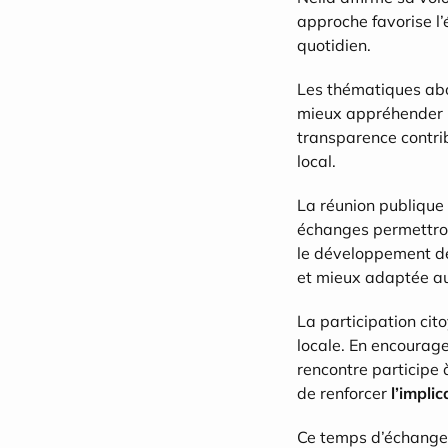
approche favorise l’é
quotidien.
Les thématiques abor
mieux appréhender le
transparence contrib
local.
La réunion publique
échanges permettront
le développement de 
et mieux adaptée au
La participation cit
locale. En encourage
rencontre participe à
de renforcer 
l’impli
Ce temps d’échanges