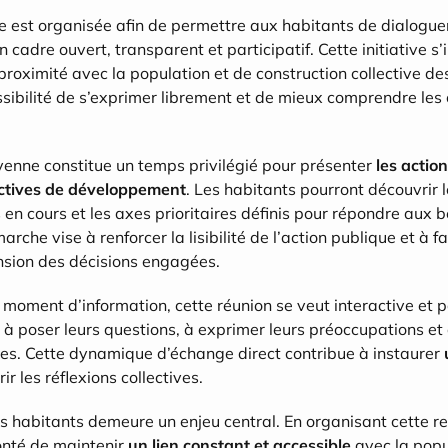
e est organisée afin de permettre aux habitants de dialogue
 cadre ouvert, transparent et participatif. Cette initiative s’i
roximité avec la population et de construction collective des 
ssibilité de s’exprimer librement et de mieux comprendre les o
yenne constitue un temps privilégié pour présenter 
les actio
ectives de développement
. Les habitants pourront découvrir 
s en cours et les axes prioritaires définis pour répondre aux b
he vise à renforcer la lisibilité de l’action publique et à fa
sion des décisions engagées.
moment d’information, cette réunion se veut interactive et pa
s à poser leurs questions, à exprimer leurs préoccupations et 
es. Cette dynamique d’échange direct contribue à instaurer 
rir les réflexions collectives.
s habitants demeure un enjeu central. En organisant cette ren
onté de maintenir 
un lien constant et accessible
 avec la popu