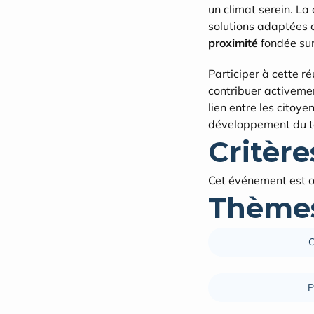
un climat serein. La 
solutions adaptées a
proximité
 fondée sur
Participer à cette r
contribuer activemen
lien entre les citoye
développement du te
Critères
Cet événement est o
Thèmes
C
P