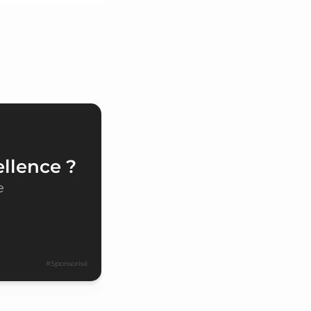
ellence ?
e
#Sponsorisé