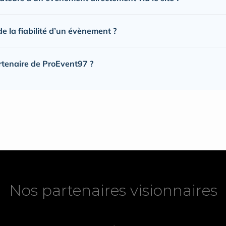
 la fiabilité d’un évènement ?
rtenaire de ProEvent97 ?
Nos partenaires visionnaires
Nos partenaires visionnaires