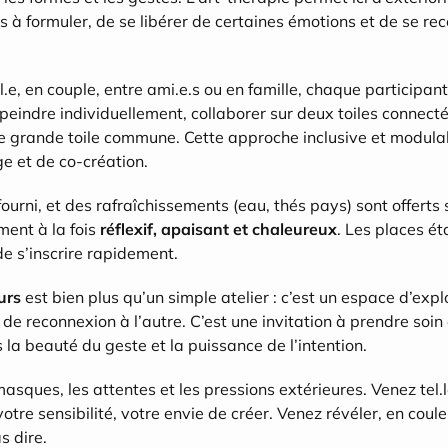
s à formuler, de se libérer de certaines émotions et de se rec
e, en couple, entre ami.e.s ou en famille, chaque participant.
 peindre individuellement, collaborer sur deux toiles connecté
e grande toile commune. Cette approche inclusive et modulabl
e et de co-création.
fourni, et des rafraîchissements (eau, thés pays) sont offerts s
ent à la fois 
réflexif, apaisant et chaleureux
. Les places éta
de s’inscrire rapidement.
urs
 est bien plus qu’un simple atelier : c’est un espace d’explo
t de reconnexion à l’autre. C’est une invitation à prendre soi
 la beauté du geste et la puissance de l’intention.
asques, les attentes et les pressions extérieures. Venez tel.l
votre sensibilité, votre envie de créer. Venez révéler, en coule
s dire.