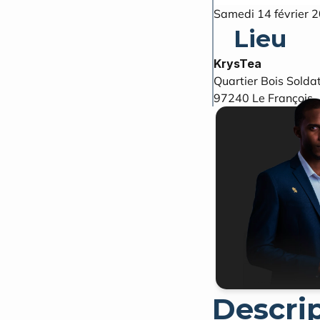
Samedi 14 février 
Lieu
KrysTea
Quartier Bois Solda
97240
Le François
Descri