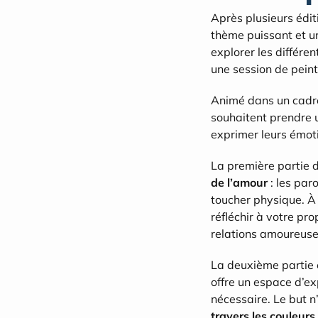
Après plusieurs édit
thème puissant et un
explorer les différen
une session de peintu
Animé dans un cadre b
souhaitent prendre 
exprimer leurs émot
La première partie d
de l’amour
 : les par
toucher physique. À 
réfléchir à votre pr
relations amoureuses
La deuxième partie e
offre un espace d’exp
nécessaire. Le but n
travers les couleurs