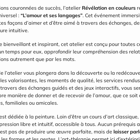
ions couronnées de succès, l’atelier 
Révélation en couleurs
 r
iversel : 
“L’amour et ses langages”
. Cet événement immersif 
tes façons d’aimer et d’être aimé à travers des échanges, des 
re intuitive.
ienveillant et inspirant, cet atelier est conçu pour toutes ce
un temps pour eux, approfondir leur compréhension des relat
ions autrement que par les mots.
e l’atelier vous plongera dans la découverte ou la redécouve
oles valorisantes, les moments de qualité, les services rendus,
travers des échanges guidés et des jeux interactifs, vous se
opre manière de donner et de recevoir de l’amour, que ce soit 
, familiales ou amicales.
st dédiée à la peinture. Loin d’être un cours d’art classique, 
ression libre et intuitif, accessible à tous. Aucun prérequis ar
’est pas de produire une œuvre parfaite, mais de 
laisser parl
, les formes et les gestes. L’art-thérapie permet ici d’extériori