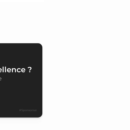
ellence ?
e
#Sponsorisé