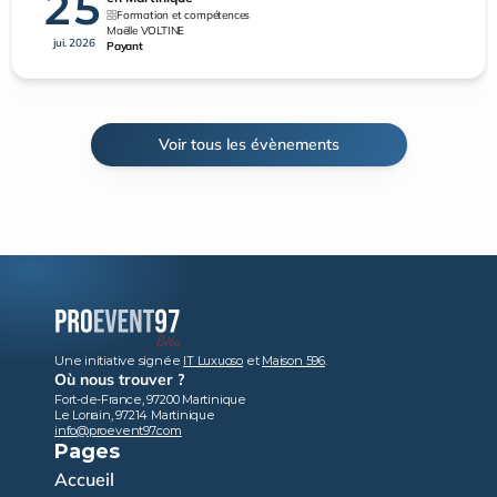
25
Formation et compétences
Maëlle VOLTINE
jui. 2026
Payant
Voir tous les évènements
Une initiative signée 
IT Luxuoso
 et 
Maison 596
.
Où nous trouver ?
Fort-de-France, 97200 Martinique
Le Lorrain, 97214 Martinique
info@proevent97.com
Pages
Accueil