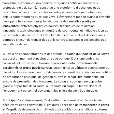
bien-être
, aux familles, aux seniors, aux jeunes actifs ou encore aux 
professionnels de santé. Il constitue une plateforme d’échanges et de 
rencontres, où les citoyens et les experts peuvent dialoguer autour des 
enjeux contemporains du mieux-vivre. L’événement met en avant la diversité 
des approches et encourage la découverte de 
nouvelles pratiques 
innovantes
 : activités physiques douces, techniques de relaxation, 
innovations technologiques en matière de sport-santé, et initiatives locales 
de promotion du bien-être. Cette pluralité d’intervenants et de disciplines 
permet à chacun de trouver des outils concrets adaptés à ses besoins et à 
son rythme de vie.
Au-delà des démonstrations et des stands, le 
Salon du Sport et de la Santé
est aussi un moment d’inspiration et de partage. Dans une ambiance 
conviviale et motivante, il favorise la rencontre entre 
professionnels 
passionnés
 et 
grand public curieux
, créant ainsi un véritable écosystème du 
bien-être. Les visiteurs pourront découvrir les dernières tendances en matière 
de préparation physique, de gestion du stress, d’équilibre nutritionnel ou 
encore de prévention des blessures. Le salon encourage une approche 
globale et positive de la santé, où l’écoute du corps, la bienveillance et 
l’engagement personnel deviennent les piliers du bien-être durable.
Participer à cet événement
, c’est s’offrir une parenthèse d’énergie, de 
découverte et de convivialité. C’est aussi l’occasion de 
reconnecter le corps 
et l’esprit
, de découvrir des méthodes accessibles pour améliorer sa forme 
au quotidien et d’échanger avec des acteurs engagés dans la promotion du 