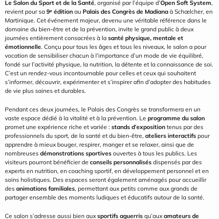
Le Salon du Sport et de la Santé
, organisé par l’équipe d’
Open Soft System
, 
revient pour sa 
9ᵉ édition
 au 
Palais des Congrès de Madiana
 à Schœlcher, en 
Martinique. Cet événement majeur, devenu une véritable référence dans le 
domaine du bien-être et de la prévention, invite le grand public à deux 
journées entièrement consacrées à la 
santé physique, mentale et 
émotionnelle
. Conçu pour tous les âges et tous les niveaux, le salon a pour 
vocation de sensibiliser chacun à l’importance d’un mode de vie équilibré, 
fondé sur l’activité physique, la nutrition, la détente et la connaissance de soi. 
C’est un rendez-vous incontournable pour celles et ceux qui souhaitent 
s’informer, découvrir, expérimenter et s’inspirer afin d’adopter des habitudes 
de vie plus saines et durables.
Pendant ces deux journées, le Palais des Congrès se transformera en un 
vaste espace dédié à la vitalité et à la prévention. Le 
programme du salon
promet une expérience riche et variée : 
stands d’exposition
 tenus par des 
professionnels du sport, de la santé et du bien-être, 
ateliers interactifs
 pour 
apprendre à mieux bouger, respirer, manger et se relaxer, ainsi que de 
nombreuses 
démonstrations sportives
 ouvertes à tous les publics. Les 
visiteurs pourront bénéficier de 
conseils personnalisés
 dispensés par des 
experts en nutrition, en coaching sportif, en développement personnel et en 
soins holistiques. Des espaces seront également aménagés pour accueillir 
des 
animations familiales
, permettant aux petits comme aux grands de 
partager ensemble des moments ludiques et éducatifs autour de la santé.
Ce salon s’adresse aussi bien aux 
sportifs aguerris
 qu’aux 
amateurs de 