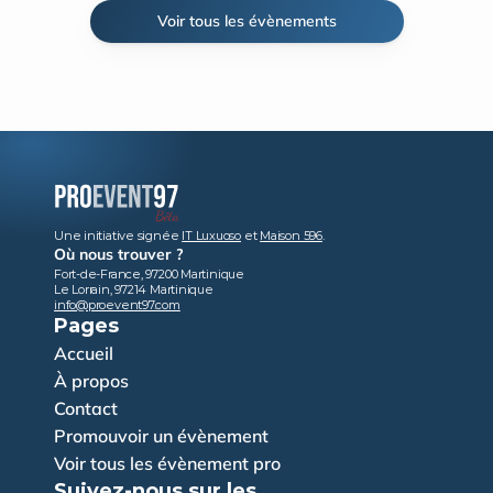
Voir tous les évènements
Une initiative signée 
IT Luxuoso
 et 
Maison 596
.
Où nous trouver ?
Fort-de-France, 97200 Martinique
Le Lorrain, 97214 Martinique
info@proevent97.com
Pages
Accueil
À propos
Contact
Promouvoir un évènement
Voir tous les évènement pro
Suivez-nous sur les 