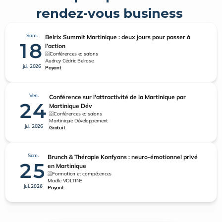
rendez-vous business 
Sam.
Belrix Summit Martinique : deux jours pour passer à
18
l’action
Conférences et salons
Audrey Cédric Belrose
jui. 2026
Payant
Ven.
Conférence sur l'attractivité de la Martinique par
24
Martinique Dév
Conférences et salons
Martinique Développement
jui. 2026
Gratuit
Sam.
Brunch & Thérapie Konfyans : neuro-émotionnel privé
25
en Martinique
Formation et compétences
Maëlle VOLTINE
jui. 2026
Payant