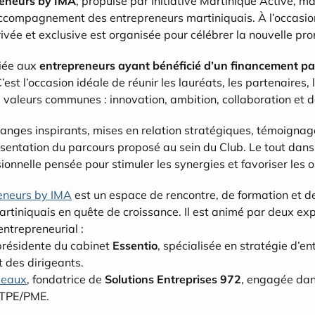
reneurs by IMA
, propulsé par Initiative Martinique Active, m
accompagnement des entrepreneurs martiniquais. À l’occasio
 privée et exclusive est organisée pour célébrer la nouvelle p
iée aux 
entrepreneurs ayant bénéficié d’un financement par 
C’est l’occasion idéale de réunir les lauréats, les partenaires, l
e valeurs communes : innovation, ambition, collaboration et 
nges inspirants, mises en relation stratégiques, témoignage
ésentation du parcours proposé au sein du Club. Le tout dan
sionnelle pensée pour stimuler les synergies et favoriser les 
eneurs by IMA
 est un espace de rencontre, de formation et de
artiniquais en quête de croissance. Il est animé par deux exp
trepreneurial :
présidente du cabinet 
Essentio
, spécialisée en stratégie d’ent
des dirigeants.
meaux
, fondatrice de 
Solutions Entreprises 972
, engagée dans
 TPE/PME.