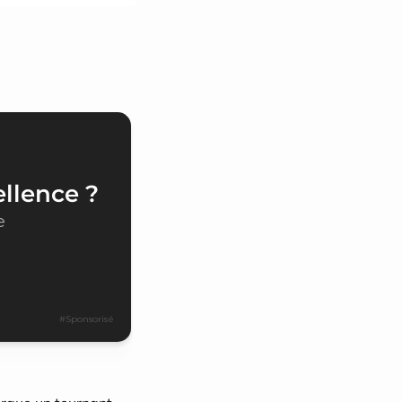
ellence ?
e
#Sponsorisé