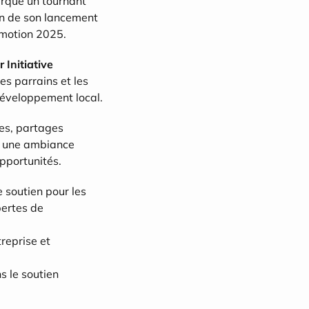
arque un tournant 
n de son lancement 
romotion 2025.
Initiative 
es parrains et les 
développement local.
s, partages 
s une ambiance 
opportunités.
 soutien pour les 
ertes de 
reprise et 
 le soutien 