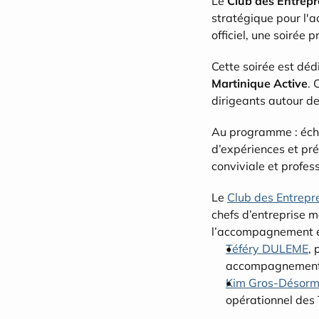
Le 
Club des Entrep
stratégique pour l'
officiel, une soirée
Cette soirée est déd
Martinique Active
. 
dirigeants autour d
Au programme : écha
d’expériences et pr
conviviale et profes
Le 
Club des Entrepr
chefs d’entreprise m
l’accompagnement en
Téféry DULEME
, 
accompagnement 
Kim Gros-Désor
opérationnel des