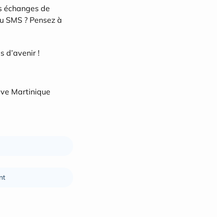
es échanges de 
ou SMS ? Pensez à 
s d’avenir !
ve Martinique 
nt