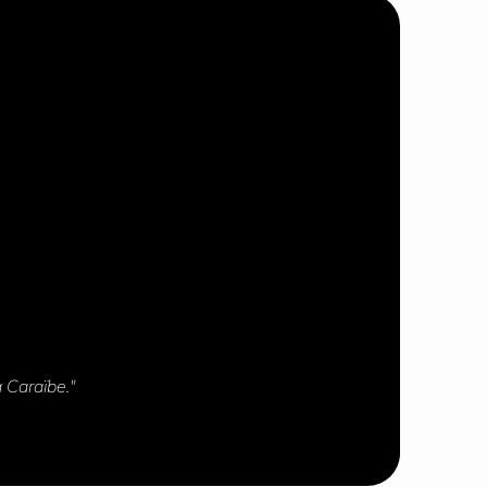
 Caraïbe."