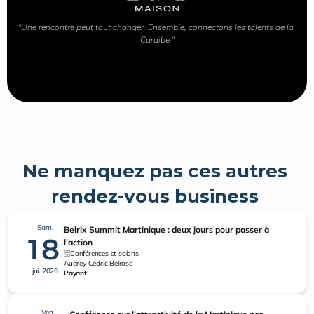
"Une rencontre peut tout changer. Ensemble, connectons les talents de la 
Caraïbe."
Ne manquez pas ces autres 
rendez-vous business 
Sam.
Belrix Summit Martinique : deux jours pour passer à
18
l’action
Conférences et salons
Audrey Cédric Belrose
jui. 2026
Payant
Ven.