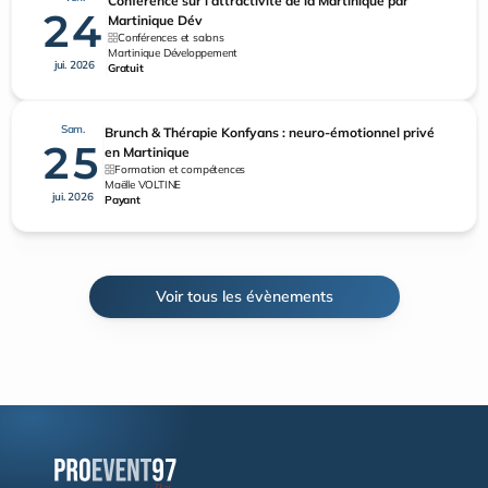
Conférence sur l'attractivité de la Martinique par
24
Martinique Dév
Conférences et salons
Martinique Développement
jui. 2026
Gratuit
Sam.
Brunch & Thérapie Konfyans : neuro-émotionnel privé
25
en Martinique
Formation et compétences
Maëlle VOLTINE
jui. 2026
Payant
Voir tous les évènements