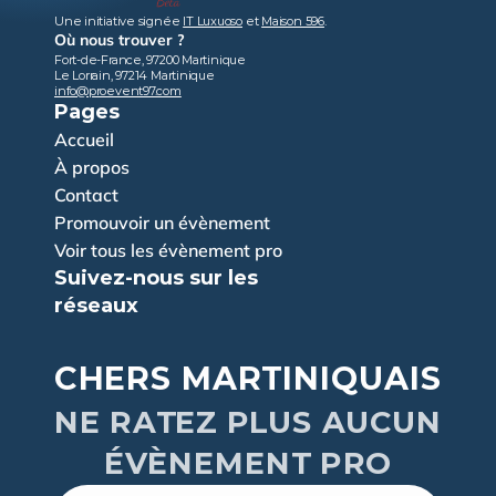
Une initiative signée 
IT Luxuoso
 et 
Maison 596
.
Où nous trouver ?
Fort-de-France, 97200 Martinique
Le Lorrain, 97214 Martinique
info@proevent97.com
Pages
Accueil
À propos
Contact
Promouvoir un évènement
Voir tous les évènement pro
Suivez-nous sur les 
réseaux
CHERS MARTINIQUAIS
NE RATEZ PLUS AUCUN
ÉVÈNEMENT PRO