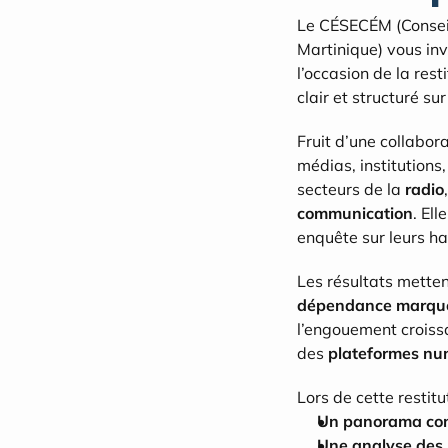
Le CÉSECÉM (Conseil 
Martinique) vous invi
l’occasion de la re
clair et structuré s
Fruit d’une collabor
médias, institutions
secteurs de la 
radio
communication
. El
enquête sur leurs h
Les résultats metten
dépendance marqué
l’engouement croissa
des 
plateformes nu
Lors de cette restitu
Un panorama co
Une analyse des