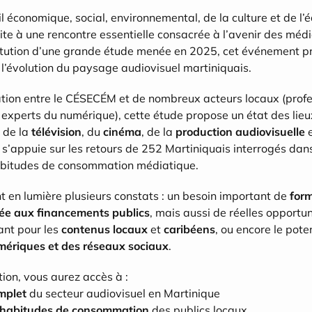
économique, social, environnemental, de la culture et de l’é
te à une rencontre essentielle consacrée à l’avenir des médias
stitution d’une grande étude menée en 2025, cet événement p
ur l’évolution du paysage audiovisuel martiniquais.
ation entre le CÉSECÉM et de nombreux acteurs locaux (profe
, experts du numérique), cette étude propose un état des lieu
, de la 
télévision
, du 
cinéma
, de la 
production audiovisuelle
le s’appuie sur les retours de 252 Martiniquais interrogés dans
abitudes de consommation médiatique.
t en lumière plusieurs constats : un besoin important de 
form
e aux financements publics
, mais aussi de réelles opportuni
nt pour les 
contenus locaux
 et 
caribéens
, ou encore le poten
mériques et des réseaux sociaux
.
tion, vous aurez accès à :
mplet
 du secteur audiovisuel en Martinique
 habitudes de consommation
 des publics locaux