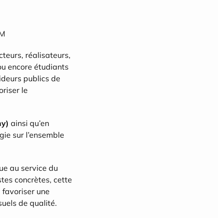
ÉM
cteurs, réalisateurs, 
ou encore étudiants 
deurs publics de 
iser le 
ny)
 ainsi qu’en 
gie sur l’ensemble 
ue au service du 
tes concrètes, cette 
 favoriser une 
suels de qualité.