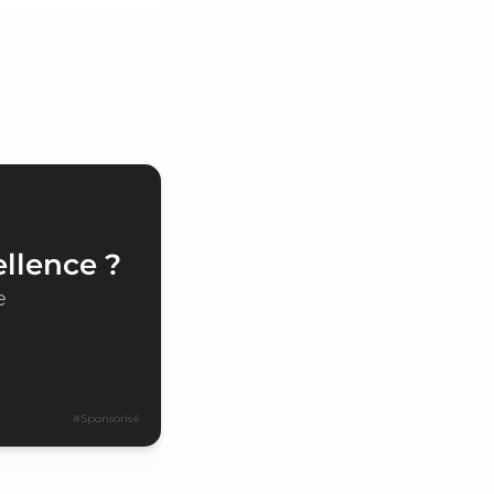
ellence ?
e
#Sponsorisé