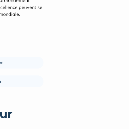
t profondément 
cellence peuvent se 
 mondiale.
xe
n
ur