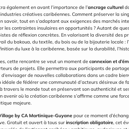
ra également en avant l’importance de l’
ancrage culturel
 d
ndustries créatives caribéennes. Comment préserver la singul
n savoir, tout en s’adaptant aux exigences des marchés inte
les contraintes insulaires en opportunités ? Autant de ques
stes de réflexion concrètes. En valorisant la diversité des pr
vail du bakoua, du textile, du bois ou de la bijouterie locale : 
ition du luxe à la caribéenne, basée sur la durabilité, l’histo
s, cette rencontre se veut un moment de 
connexion et d’ém
rteurs de projets. Elle permettra aux participants de partager
et d’envisager de nouvelles collaborations dans un cadre bienve
on idéale de fédérer une communauté d’acteurs désireux de fa
 à travers le monde tout en préservant son authenticité et se
un avenir où la création caribéenne s’affirme comme une force 
tique majeure.
Village by CA Martinique-Guyane
 pour ce moment d’échange
ive. Gratuit et ouvert à tous sur 
inscription obligatoire
, cet é