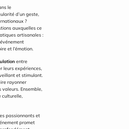
ans le 
arité d’un geste, 
rnationaux ? 
tions auxquelles ce 
atiques artisanales : 
l’événement 
ire et l’émotion.
ulation
 entre 
 leurs expériences, 
illant et stimulant. 
ire rayonner 
s valeurs. Ensemble, 
culturelle, 
s passionnants et 
vénement promet 