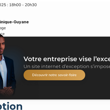
025 : 18h00 - 20h30
tinique‑Guyane
oge
nce
Votre entreprise vise l’exc
Un site internet d’exception s’impos
Découvrir notre savoir-faire
ption