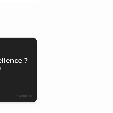
ellence ?
e
#Sponsorisé