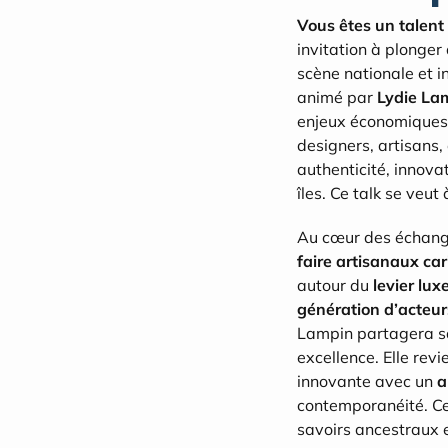
Vous êtes un talent 
invitation à plonger 
scène nationale et i
animé par 
Lydie La
enjeux économiques, c
designers, artisans
authenticité, innova
îles. Ce talk se veut
Au cœur des échange
faire artisanaux ca
autour du 
levier lux
génération d’acteur
Lampin partagera sa
excellence. Elle rev
innovante avec un 
a
contemporanéité. Ces
savoirs ancestraux 