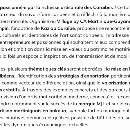
passionné·e par la richesse artisanale des Caraïbes ?
 Ce tal
au cœur du savoir-faire caribéen et à réfléchir à la manière de
nternationale. Organisé au 
Village by CA Martinique-Guyan
mpin
, fondatrice de 
Kazlab Caraïbe
, propose une rencontre i
ulturels et identitaires de l’artisanat caribéen. Il s’adresse
, entrepreneurs et passionnés qui souhaitent mieux comprend
tion et ambition dans la mise en valeur du patrimoine matérie
 à la fois un espace d’inspiration, de transmission et de mobili
s, plusieurs 
thématiques clés
 seront abordées : la 
mise en 
ribéens
, l’identification des 
stratégies d’exportation
 pertinent
e
 comme vecteur de différenciation, ainsi que la 
valorisation 
s créatifs
. À travers des exemples concrets et des parcours i
 vision d’un artisanat caribéen moderne, connecté et reconn
iendra notamment sur le succès de la 
marque MJL
 et sur la c
rtisan martiniquais en bakoua
, symbole fort du mariage entr
 initiatives démontrent qu’il est possible de bâtir des passer
et les dynamiques économiques actuelles.