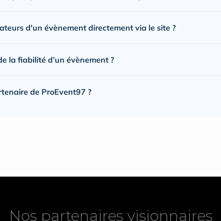
sateurs d'un évènement directement via le site ?
 la fiabilité d’un évènement ?
rtenaire de ProEvent97 ?
Nos partenaires visionnaires
Nos partenaires visionnaires