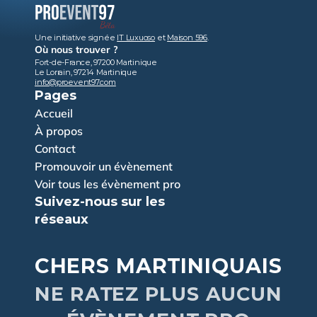
Une initiative signée 
IT Luxuoso
 et 
Maison 596
.
Où nous trouver ?
Fort-de-France, 97200 Martinique
Le Lorrain, 97214 Martinique
info@proevent97.com
Pages
Accueil
À propos
Contact
Promouvoir un évènement
Voir tous les évènement pro
Suivez-nous sur les 
réseaux
CHERS MARTINIQUAIS
NE RATEZ PLUS AUCUN