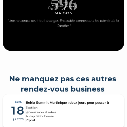
"Une rencontre peut tout changer. Ensemble, connectons les talents de la 
Caraïbe."
Ne manquez pas ces autres 
rendez-vous business 
Sam.
Belrix Summit Martinique : deux jours pour passer à
18
l’action
Conférences et salons
Audrey Cédric Belrose
jui. 2026
Payant