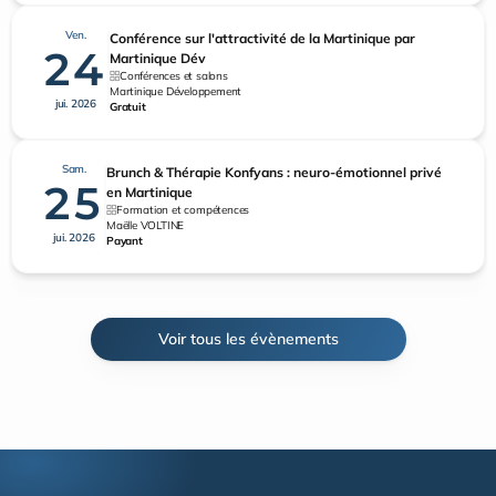
Ven.
Conférence sur l'attractivité de la Martinique par
24
Martinique Dév
Conférences et salons
Martinique Développement
jui. 2026
Gratuit
Sam.
Brunch & Thérapie Konfyans : neuro-émotionnel privé
25
en Martinique
Formation et compétences
Maëlle VOLTINE
jui. 2026
Payant
Voir tous les évènements